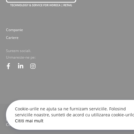
Companie
Cariere
Suntem sociali.
Urmareste-ne pe:
facebook
linkedin
instagram
Cookie-urile ne ajuta sa ne furnizam serviciile. Folosind
serviciile noastre, sunteti de acord cu utilizarea cookie-urilo
© 2019-2025 Fresco Expert srl. Toate drepturile rezervate - imaginile, textele
Fresco Expert srl.
Cititi mai mult
Concept by M-Plays-2 |
Site web dezvoltate cu pasiune de
proactivit.ro