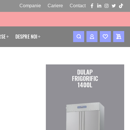
Companie
Cariere
Contact
facebook
linkedin
instagram
twitter
tikto
RSE
DESPRE NOI
CONTUL MEU
WISHLIST
CERE
DULAP
FRIGORIFIC
1400L