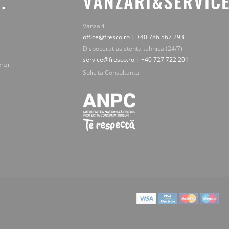
.
VANZARI&SERVICE
Vanzari
office@fresco.ro | +40 786 567 293
Dispecerat asistenta tehnica (24/7)
service@fresco.ro | +40 727 722 201
enzi
Solicita Consultanta