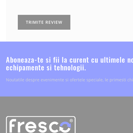
TRIMITE REVIEW
Aboneaza-te si fii la curent cu ultimele n
echipamente si tehnologii.
Noutatile despre evenimente si ofertele speciale, le primesti chi