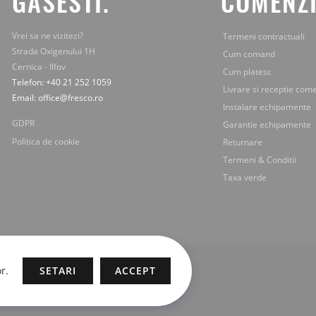
GASESTI.
COMENZI
Vrei sa ne vizitezi?
Termeni contractuali
Strada Oxigenului 1H
Cum comand
Cernica - Ilfov
Cum platesc
Telefon: +40 21 252 1059
Livrare si receptie com
Email: office@fresco.ro
Instalare echipamente
GDPR
Garantie echipamente
Politica de cookie
Returnare
Termeni & Conditii
Taxa verde
r.
SETARI
ACCEPT
 si continutul sunt proprietatea legala