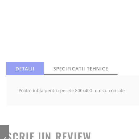
DETALII
SPECIFICATII TEHNICE
Polita dubla pentru perete 800x400 mm cu console
POLITA DE PERETE
SCRIE UN REVIEW
CU 1 NIVEL,
800X300 MM