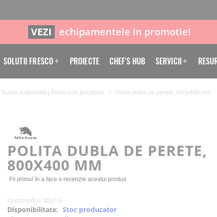
VEZI
echipamentele in promotie!
SOLUTII FRESCO
PROIECTE
CHEF'S HUB
SERVICII
RESU
Dulap suspendat | Polita inox bucatarie
Polita dubla de perete, 800x400 mm
POLITA DUBLA DE PERETE,
800X400 MM
Fii primul în a face o recenzie acestui produs
Cod produs
8531G
Disponibilitate:
Stoc producator