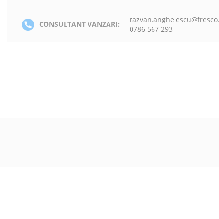
razvan.anghelescu@fresco
CONSULTANT VANZARI:
0786 567 293