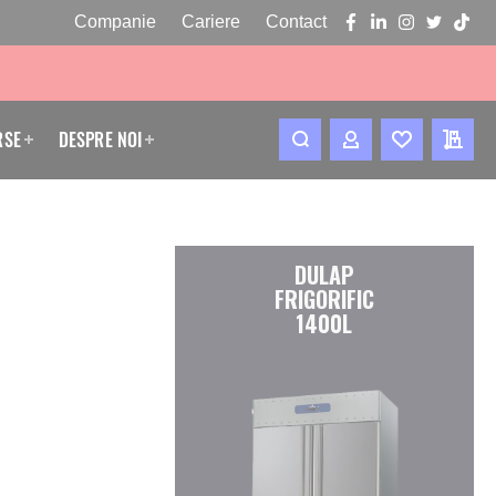
Companie
Cariere
Contact
facebook
linkedin
instagram
twitter
tikto
RSE
DESPRE NOI
CONTUL MEU
WISHLIST
CERE
DULAP
FRIGORIFIC
1400L