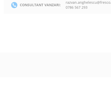
razvan.anghelescu@fresco
CONSULTANT VANZARI:
0786 567 293