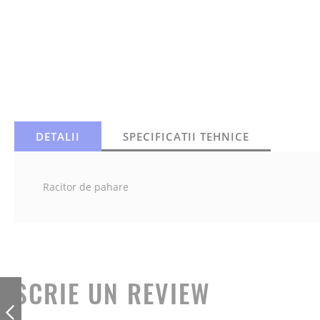
DETALII
SPECIFICATII TEHNICE
Racitor de pahare
SCRIE UN REVIEW
TESTER PENTRU
ULEI GATIT