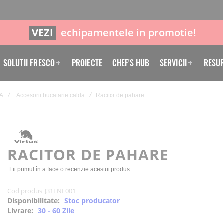
VEZI
echipamentele in promotie!
SOLUTII FRESCO
PROIECTE
CHEF'S HUB
SERVICII
RESU
A
Accesorii bucatarie calda
Racitor de pahare
RACITOR DE PAHARE
Fii primul în a face o recenzie acestui produs
Cod produs
J31FNE001
Disponibilitate:
Stoc producator
Livrare:
30 - 60 Zile