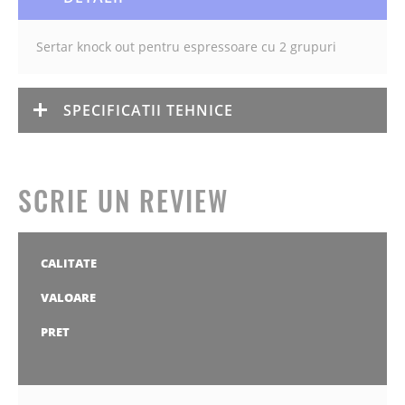
Sertar knock out pentru espressoare cu 2 grupuri
SPECIFICATII TEHNICE
SCRIE UN REVIEW
CALITATE
1
2
3
4
5
stea
stele
stele
stele
stele
VALOARE
1
2
3
4
5
stea
stele
stele
stele
stele
PRET
1
2
3
4
5
stea
stele
stele
stele
stele