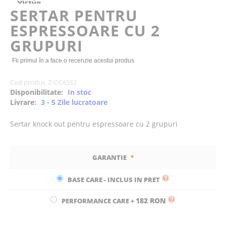
of
SERTAR PENTRU
the
ESPRESSOARE CU 2
images
gallery
GRUPURI
Fii primul în a face o recenzie acestui produs
Cod produs
Z/CCASS2
Disponibilitate:
In stoc
Livrare:
3 - 5 Zile lucratoare
Sertar knock out pentru espressoare cu 2 grupuri
GARANTIE
BASE CARE - INCLUS IN PRET
182 RON
PERFORMANCE CARE
+