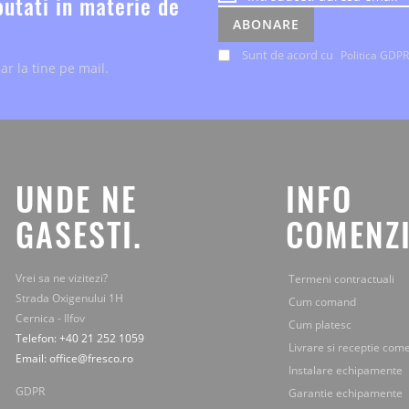
outati in materie de
despre
ABONARE
evenimente
si
Sunt de acord cu
Politica GDPR
ar la tine pe mail.
ofertele
speciale,
le
primesti
chiar
la
tine
UNDE NE
INFO
pe
mail.
GASESTI.
COMENZI
Vrei sa ne vizitezi?
Termeni contractuali
Strada Oxigenului 1H
Cum comand
Cernica - Ilfov
Cum platesc
Telefon: +40 21 252 1059
Livrare si receptie com
Email: office@fresco.ro
Instalare echipamente
GDPR
Garantie echipamente