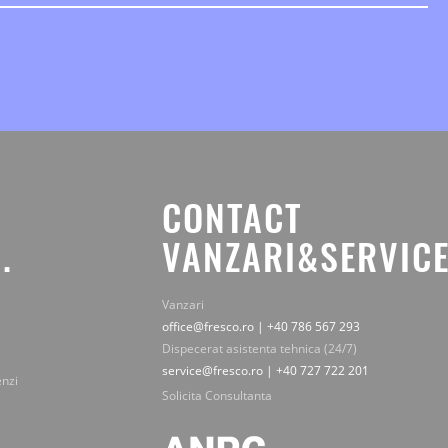
CONTACT
.
VANZARI&SERVICE
Vanzari
office@fresco.ro | +40 786 567 293
Dispecerat asistenta tehnica (24/7)
service@fresco.ro | +40 727 722 201
enzi
Solicita Consultanta