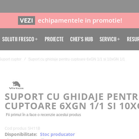
VEZI
echipamentele in promotie!
SOLUTII FRESCO
PROIECTE
CHEF'S HUB
SERVICII
RESU
Suport cuptor
Suport cu ghidaje pentru cuptoare 6xGN 1/1 si 10xGN 1/1
SUPORT CU GHIDAJE PENT
CUPTOARE 6XGN 1/1 SI 10X
Fii primul în a face o recenzie acestui produs
Cod produs
SH11B
Disponibilitate:
Stoc producator