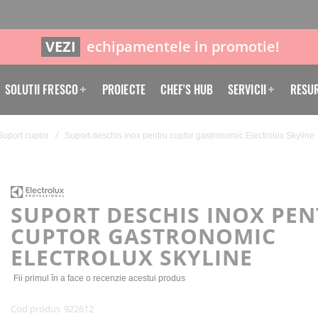
VEZI
echipamentele in promotie!
SOLUTII FRESCO
PROIECTE
CHEF'S HUB
SERVICII
RESU
Suport cuptor
Suport deschis inox pentru cuptor gastronomic Electrolux Skyline
SUPORT DESCHIS INOX PE
CUPTOR GASTRONOMIC
ELECTROLUX SKYLINE
Fii primul în a face o recenzie acestui produs
Cod produs
922612