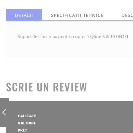
DETALII
SPECIFICATII TEHNICE
DES
Suport deschis inox pentru cuptor Skyline 6 & 10 GN1/1
SCRIE UN REVIEW
SUPORT PENTRU
INALTARE A
CUPTOARELE
1
2
3
4
5
ELECTROLUX
CALITATE
PROFESSIONAL 6X
stea
stele
stele
stele
stele
1
2
3
4
5
VALOARE
ANTERIOR
GN1/1
stea
stele
stele
stele
stele
1
2
3
4
5
PRET