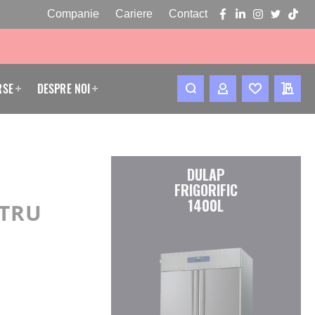
Companie
Cariere
Contact
facebook
linkedin
instagram
twitter
tikto
RSE
DESPRE NOI
CONTUL MEU
WISHLIST
CERE
DULAP
FRIGORIFIC
1400L
NTRU