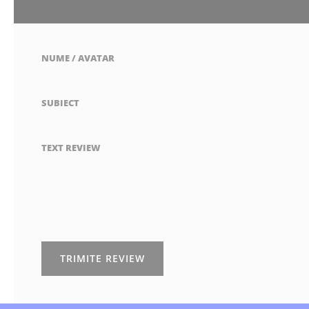
stea
stele
stele
stele
stele
NUME / AVATAR
SUBIECT
TEXT REVIEW
TRIMITE REVIEW