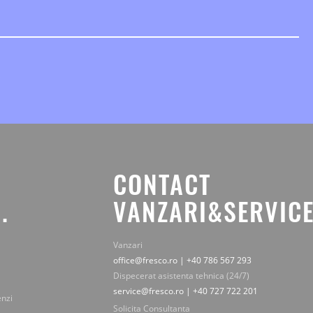
CONTACT
.
VANZARI&SERVICE
Vanzari
office@fresco.ro | +40 786 567 293
Dispecerat asistenta tehnica (24/7)
service@fresco.ro | +40 727 722 201
enzi
Solicita Consultanta