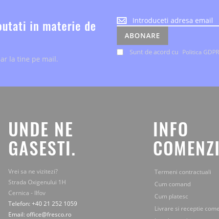
Noutatile
outati in materie de
despre
ABONARE
evenimente
si
Sunt de acord cu
Politica GDPR
ar la tine pe mail.
ofertele
speciale,
le
primesti
chiar
la
tine
UNDE NE
INFO
pe
mail.
GASESTI.
COMENZI
Vrei sa ne vizitezi?
Termeni contractuali
Strada Oxigenului 1H
Cum comand
Cernica - Ilfov
Cum platesc
Telefon: +40 21 252 1059
Livrare si receptie com
Email: office@fresco.ro