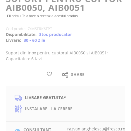
AIB0050, AIB0051
images
gallery
Fii primul în a face o recenzie acestui produs
Cod produs
Z/MSFRK6TPT
Disponibilitate:
Stoc producator
Livrare:
30 - 60 Zile
Suport din inox pentru cuptorul AIB0050 si AIB0051;
Capacitatea: 6 tavi
SHARE
LIVRARE GRATUITA*
INSTALARE - LA CERERE
razvan.anghelescu@fresco.ro
CONSULTANT