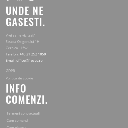
UNDE NE
GASESTI.
Vrei sa ne vizitezi?
Strada Oxigenului 1H
Cernica - Ilfov
Telefon: +40 21 252 1059
Email: office@fresco.ro
GDPR
Politica de cookie
INFO
COMENZI.
Termeni contractuali
Cum comand
Cum platesc