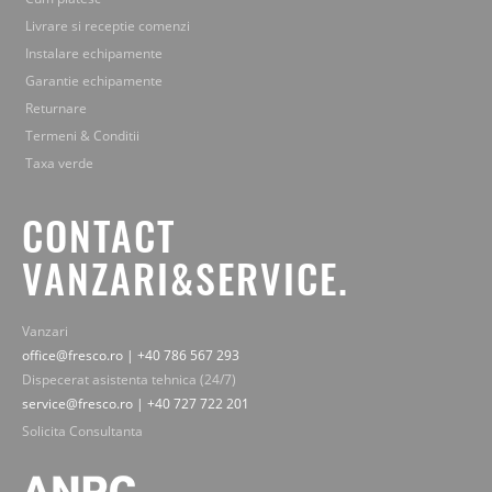
Livrare si receptie comenzi
Instalare echipamente
Garantie echipamente
Returnare
Termeni & Conditii
Taxa verde
CONTACT
VANZARI&SERVICE.
Vanzari
office@fresco.ro | +40 786 567 293
Dispecerat asistenta tehnica (24/7)
service@fresco.ro | +40 727 722 201
Solicita Consultanta