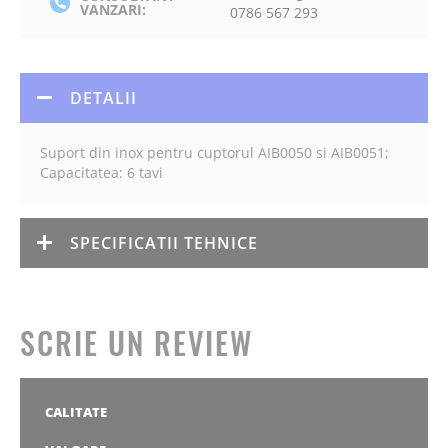
VANZARI:
0786 567 293
DETALII
Suport din inox pentru cuptorul AIB0050 si AIB0051;
Capacitatea: 6 tavi
SPECIFICATII TEHNICE
SCRIE UN REVIEW
CALITATE
1
2
3
4
5