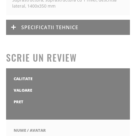
lateral, 1400x350 mm
SPECIFICATII TEHNICE
SCRIE UN REVIEW
CALITATE
1
2
3
4
5
stea
stele
stele
stele
stele
VALOARE
1
2
3
4
5
stea
stele
stele
stele
stele
PRET
1
2
3
4
5
stea
stele
stele
stele
stele
NUME / AVATAR