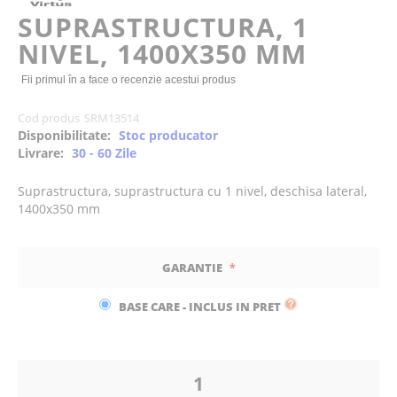
of
SUPRASTRUCTURA, 1
the
NIVEL, 1400X350 MM
images
gallery
Fii primul în a face o recenzie acestui produs
Cod produs
SRM13514
Disponibilitate:
Stoc producator
Livrare:
30 - 60 Zile
Suprastructura, suprastructura cu 1 nivel, deschisa lateral,
1400x350 mm
GARANTIE
BASE CARE - INCLUS IN PRET