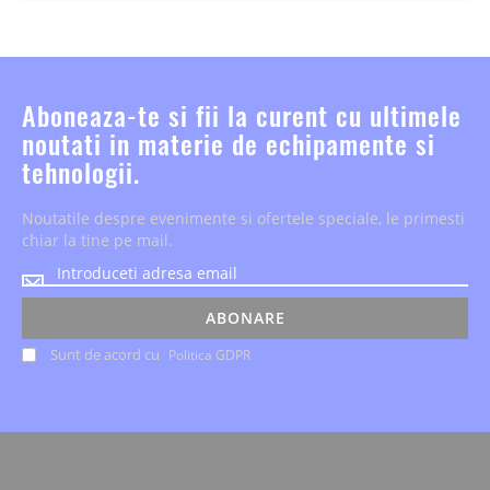
Aboneaza-te si fii la curent cu ultimele
noutati in materie de echipamente si
tehnologii.
Noutatile despre evenimente si ofertele speciale, le primesti
chiar la tine pe mail.
Noutatile
despre
evenimente
ABONARE
si
Sunt de acord cu
Politica GDPR
ofertele
speciale,
le
primesti
chiar
la