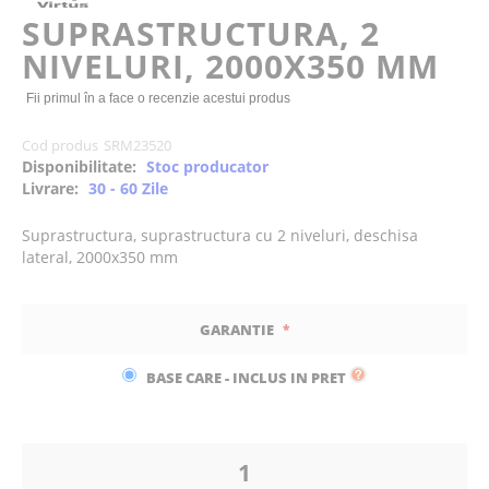
of
SUPRASTRUCTURA, 2
the
NIVELURI, 2000X350 MM
images
gallery
Fii primul în a face o recenzie acestui produs
Cod produs
SRM23520
Disponibilitate:
Stoc producator
Livrare:
30 - 60 Zile
Suprastructura, suprastructura cu 2 niveluri, deschisa
lateral, 2000x350 mm
GARANTIE
BASE CARE - INCLUS IN PRET