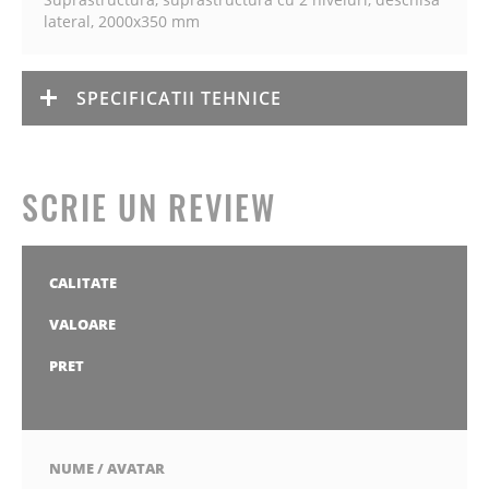
lateral, 2000x350 mm
SPECIFICATII TEHNICE
SCRIE UN REVIEW
CALITATE
1
2
3
4
5
stea
stele
stele
stele
stele
VALOARE
1
2
3
4
5
stea
stele
stele
stele
stele
PRET
1
2
3
4
5
stea
stele
stele
stele
stele
NUME / AVATAR