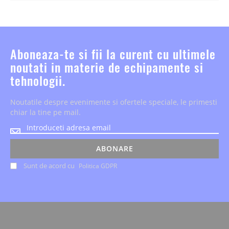
Aboneaza-te si fii la curent cu ultimele
noutati in materie de echipamente si
tehnologii.
Noutatile despre evenimente si ofertele speciale, le primesti
chiar la tine pe mail.
Noutatile
despre
evenimente
ABONARE
si
Sunt de acord cu
Politica GDPR
ofertele
speciale,
le
primesti
chiar
la