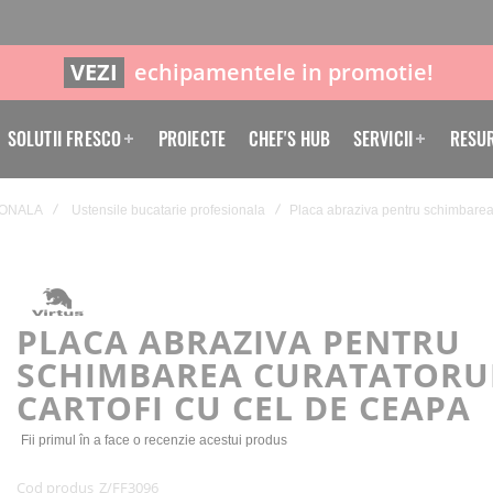
VEZI
echipamentele in promotie!
SOLUTII FRESCO
PROIECTE
CHEF'S HUB
SERVICII
RESU
IONALA
Ustensile bucatarie profesionala
Placa abraziva pentru schimbarea 
PLACA ABRAZIVA PENTRU
SCHIMBAREA CURATATORU
CARTOFI CU CEL DE CEAPA
Fii primul în a face o recenzie acestui produs
Cod produs
Z/FF3096