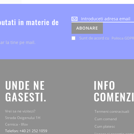
Noutatile
outati in materie de
despre
ABONARE
evenimente
si
Sunt de acord cu
Politica GDPR
ar la tine pe mail.
ofertele
speciale,
le
primesti
chiar
la
tine
UNDE NE
INFO
pe
mail.
GASESTI.
COMENZI
Vrei sa ne vizitezi?
Termeni contractuali
Strada Oxigenului 1H
Cum comand
Cernica - Ilfov
Cum platesc
Telefon: +40 21 252 1059
Livrare si receptie com