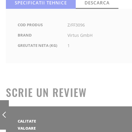
SPECIFICATII TEHNICE
DESCARCA
COD PRODUS
Z/FF3096
BRAND
Virtus GmbH
GREUTATE NETA (KG)
1
SCRIE UN REVIEW
CANTAR
PLATFORMA, 15
KG
1
2
3
4
5
CALITATE
stea
stele
stele
stele
stele
1
2
3
4
5
ANTERIOR
VALOARE