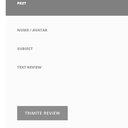
stea
stele
stele
stele
stele
1
2
3
4
5
PRET
stea
stele
stele
stele
stele
NUME / AVATAR
SUBIECT
TEXT REVIEW
TRIMITE REVIEW