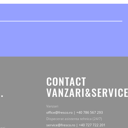
CONTACT
.
VANZARI&SERVICE
Vanzari
office@fresco.ro | +40 786 567 293
Dispecerat asistenta tehnica (24/7)
service@fresco.ro | +40 727 722 201
enzi