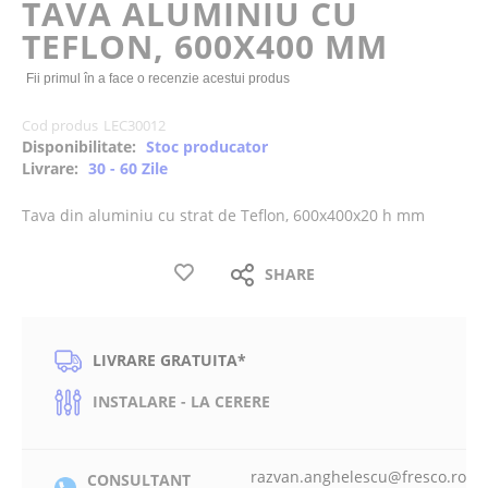
TAVA ALUMINIU CU
the
TEFLON, 600X400 MM
images
gallery
Fii primul în a face o recenzie acestui produs
Cod produs
LEC30012
Disponibilitate:
Stoc producator
Livrare:
30 - 60 Zile
Tava din aluminiu cu strat de Teflon, 600x400x20 h mm
SHARE
LIVRARE GRATUITA*
INSTALARE - LA CERERE
razvan.anghelescu@fresco.ro
CONSULTANT