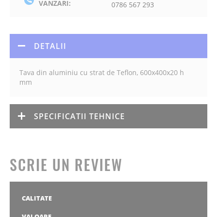
VANZARI:
0786 567 293
DETALII
Tava din aluminiu cu strat de Teflon, 600x400x20 h
mm
SPECIFICATII TEHNICE
SCRIE UN REVIEW
CALITATE
1
2
3
4
5
stea
stele
stele
stele
stele
VALOARE