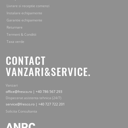
Livrare si receptie comenzi
Instalare echipamente
Garantie echipamente
Returnare
Termeni & Conditii
Taxa verde
CONTACT
VANZARI&SERVICE.
Vanzari
office@fresco.ro | +40 786 567 293
Dispecerat asistenta tehnica (24/7)
service@fresco.ro | +40 727 722 201
Solicita Consultanta