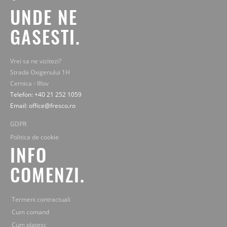
UNDE NE
GASESTI.
Vrei sa ne vizitezi?
Strada Oxigenului 1H
Cernica - Ilfov
Telefon: +40 21 252 1059
Email: office@fresco.ro
GDPR
Politica de cookie
INFO
COMENZI.
Termeni contractuali
Cum comand
Cum platesc