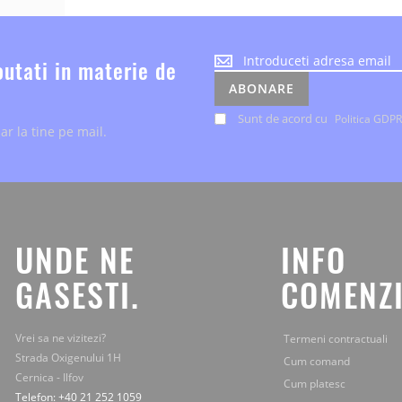
Noutatile
outati in materie de
despre
ABONARE
evenimente
si
Sunt de acord cu
Politica GDPR
ar la tine pe mail.
ofertele
speciale,
le
primesti
chiar
la
tine
UNDE NE
INFO
pe
mail.
GASESTI.
COMENZI
Vrei sa ne vizitezi?
Termeni contractuali
Strada Oxigenului 1H
Cum comand
Cernica - Ilfov
Cum platesc
Telefon: +40 21 252 1059