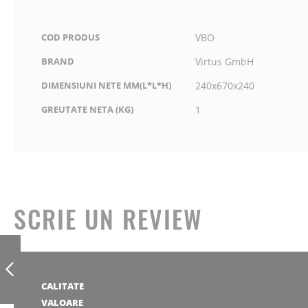
COD PRODUS
VBO
BRAND
Virtus GmbH
DIMENSIUNI NETE MM(L*L*H)
240x670x240
GREUTATE NETA (KG)
1
SCRIE UN REVIEW
COS PENTRU
FRITEUZA
ELECTRICA, 1/1
1
2
3
4
5
CALITATE
stea
stele
stele
stele
stele
ANTERIOR
1
2
3
4
5
VALOARE