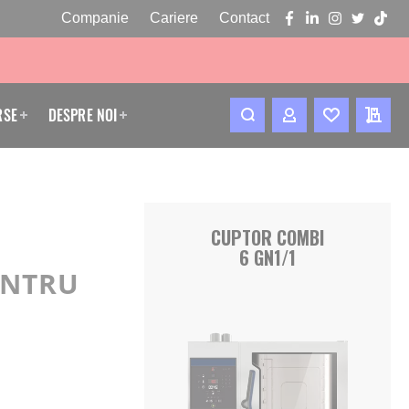
Companie
Cariere
Contact
facebook
linkedin
instagram
twitter
tikto
RSE
DESPRE NOI
CONTUL MEU
WISHLIST
CERE
CUPTOR COMBI
6 GN1/1
ENTRU