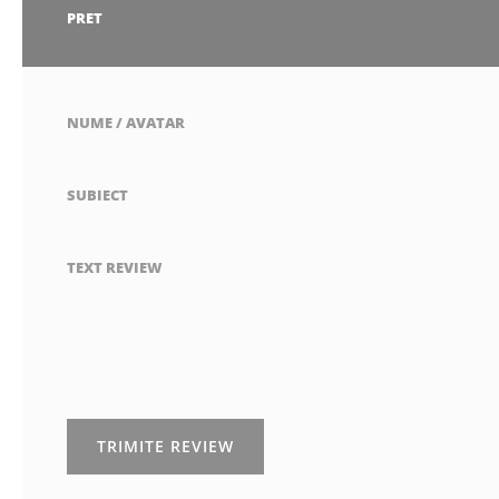
stea
stele
stele
stele
stele
1
2
3
4
5
PRET
stea
stele
stele
stele
stele
NUME / AVATAR
SUBIECT
TEXT REVIEW
TRIMITE REVIEW