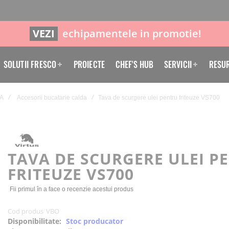
VEZI
echipamentele in promotie!
SOLUTII FRESCO
PROIECTE
CHEF'S HUB
SERVICII
RESU
A
Accesorii bucatarie calda
Tava de scurgere ulei pentru friteuze VS700
TAVA DE SCURGERE ULEI P
FRITEUZE VS700
Fii primul în a face o recenzie acestui produs
Cod produs
VBO
Disponibilitate:
Stoc producator