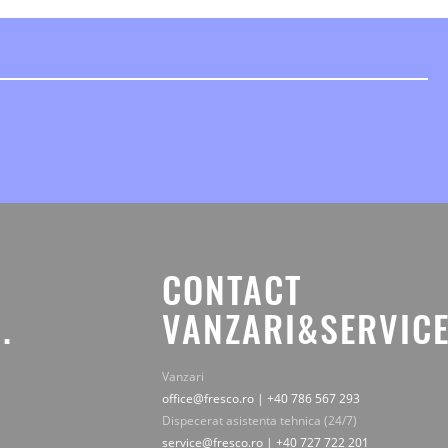
CONTACT
.
VANZARI&SERVICE
Vanzari
office@fresco.ro | +40 786 567 293
Dispecerat asistenta tehnica (24/7)
service@fresco.ro | +40 727 722 201