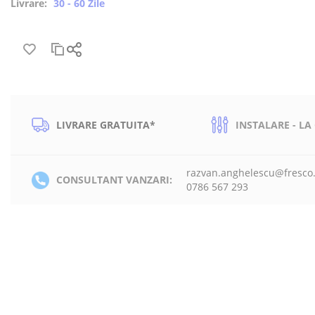
Livrare:
30 - 60 Zile
LIVRARE GRATUITA*
INSTALARE - LA
razvan.anghelescu@fresco
CONSULTANT VANZARI:
0786 567 293