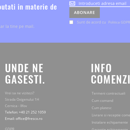
Noutatile
outati in materie de
despre
ABONARE
evenimente
si
Sunt de acord cu
Politica GDPR
ar la tine pe mail.
ofertele
speciale,
le
primesti
chiar
la
tine
UNDE NE
INFO
pe
mail.
GASESTI.
COMENZI
Vrei sa ne vizitezi?
Termeni contractuali
Strada Oxigenului 1H
Cum comand
Cernica - Ilfov
Cum platesc
Telefon: +40 21 252 1059
Livrare si receptie com
Email: office@fresco.ro
Instalare echipamente
GDPR
Garantie echipamente