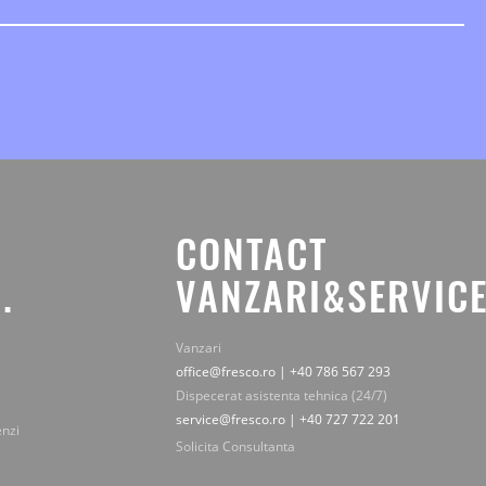
CONTACT
.
VANZARI&SERVICE
Vanzari
office@fresco.ro | +40 786 567 293
Dispecerat asistenta tehnica (24/7)
service@fresco.ro | +40 727 722 201
enzi
Solicita Consultanta