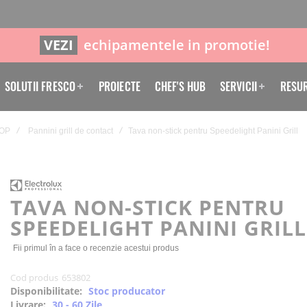
VEZI
echipamentele in promotie!
SOLUTII FRESCO
PROIECTE
CHEF'S HUB
SERVICII
RESU
HOP
Pannini grill de contact
Tava non-stick pentru Speedelight Panini Grill
TAVA NON-STICK PENTRU
SPEEDELIGHT PANINI GRILL
Fii primul în a face o recenzie acestui produs
Cod produs
653802
Disponibilitate:
Stoc producator
Livrare:
30 - 60 Zile