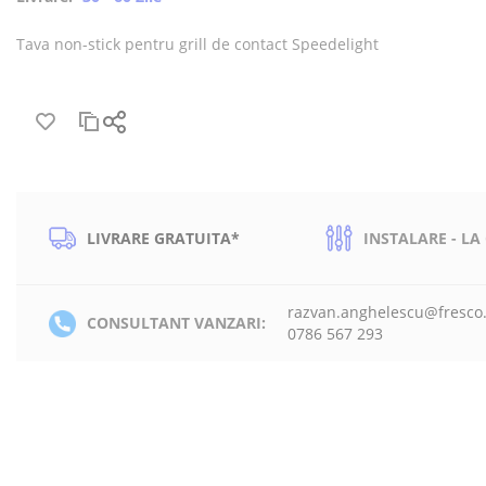
Tava non-stick pentru grill de contact Speedelight
LIVRARE GRATUITA*
INSTALARE - LA
razvan.anghelescu@fresco
CONSULTANT VANZARI:
0786 567 293