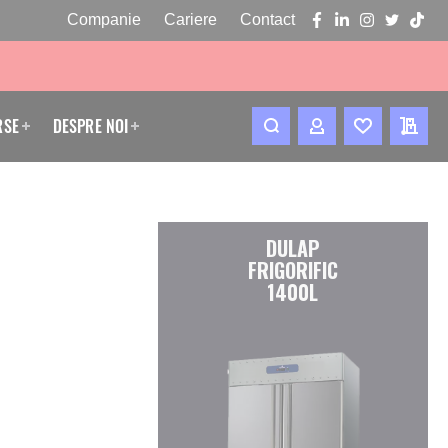
Companie
Cariere
Contact
facebook
linkedin
instagram
twitter
tikto
RSE
DESPRE NOI
CONTUL MEU
WISHLIST
CERE
DULAP
FRIGORIFIC
1400L