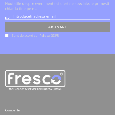
Noutatile despre evenimente si ofertele speciale, le primesti
chiar la tine pe mail.
Noutatile
despre
evenimente
ABONARE
si
Sunt de acord cu
Politica GDPR
ofertele
speciale,
le
primesti
chiar
la
tine
pe
mail.
Companie