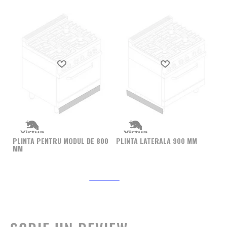
Produs favorit
Produs favorit
SE
(N
PLINTA PENTRU MODUL DE 800
PLINTA LATERALA 900 MM
IN
MM