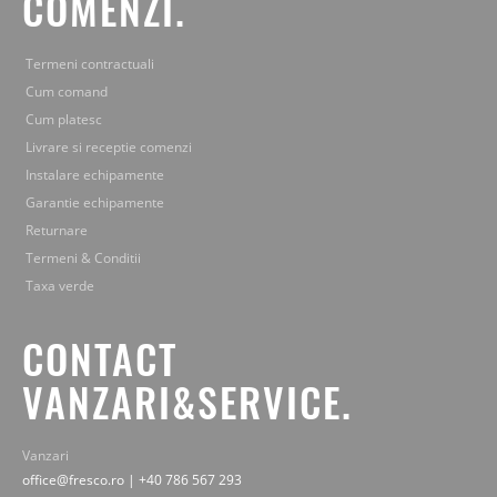
COMENZI.
Termeni contractuali
Cum comand
Cum platesc
Livrare si receptie comenzi
Instalare echipamente
Garantie echipamente
Returnare
Termeni & Conditii
Taxa verde
CONTACT
VANZARI&SERVICE.
Vanzari
office@fresco.ro | +40 786 567 293