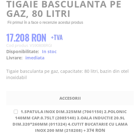
TIGAIE BASCULANTA PE
the
GAZ, 80 LITRI
images
gallery
Fii primul în a face o recenzie acestui produs
17.208 RON
Cod produs
VS9080BRGI
Disponibilitate:
In stoc
Livrare:
imediata
Tigaie basculanta pe gaz, capacitate: 80 litri, bazin din otel
inoxidabil
ACCESORII
1.SPATULA INOX DIM.325MM (7061150) 2.POLONIC
140MM CAP.0.75LT (2085140) 3.OALA INDUCTIE 20.9L
DIM.320*260MM (011324) 4.CUTIT BUCATARIE CU LAMA
374 RON
INOX 200 MM (218208)
+