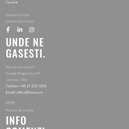
Cariere
Suntem sociali.
Urmareste-ne pe:
facebook
linkedin
instagram
UNDE NE
GASESTI.
Vrei sa ne vizitezi?
Strada Oxigenului 1H
Cernica - Ilfov
Telefon: +40 21 252 1059
Email: office@fresco.ro
GDPR
Politica de cookie
INFO