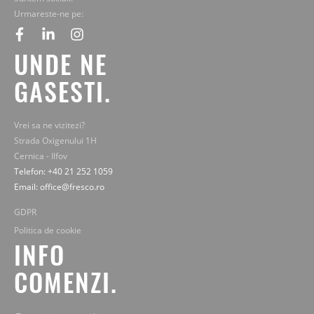
Urmareste-ne pe:
facebook
linkedin
instagram
UNDE NE
GASESTI.
Vrei sa ne vizitezi?
Strada Oxigenului 1H
Cernica - Ilfov
Telefon: +40 21 252 1059
Email: office@fresco.ro
GDPR
Politica de cookie
INFO
COMENZI.