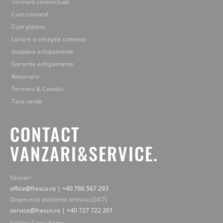
Termeni contractuali
Cum comand
Cum platesc
Livrare si receptie comenzi
Instalare echipamente
Garantie echipamente
Returnare
Termeni & Conditii
Taxa verde
CONTACT
VANZARI&SERVICE.
Vanzari
office@fresco.ro | +40 786 567 293
Dispecerat asistenta tehnica (24/7)
service@fresco.ro | +40 727 722 201
Solicita Consultanta