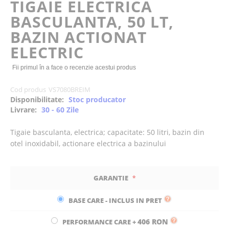
TIGAIE ELECTRICA
the
BASCULANTA, 50 LT,
images
gallery
BAZIN ACTIONAT
ELECTRIC
Fii primul în a face o recenzie acestui produs
Cod produs
VS7080BREIM
Disponibilitate:
Stoc producator
Livrare:
30 - 60 Zile
Tigaie basculanta, electrica; capacitate: 50 litri, bazin din
otel inoxidabil, actionare electrica a bazinului
GARANTIE
BASE CARE - INCLUS IN PRET
406 RON
PERFORMANCE CARE
+