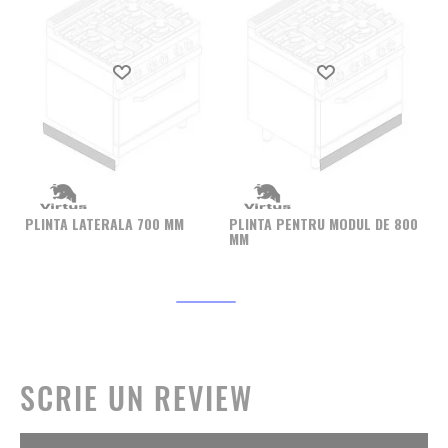
Produs favorit
Produs favorit
SE
(N
PLINTA LATERALA 700 MM
PLINTA PENTRU MODUL DE 800
IN
MM
SCRIE UN REVIEW