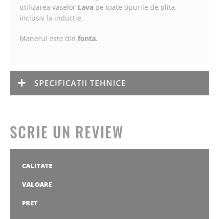
utilizarea vaselor
Lava
pe toate tipurile de plita,
inclusiv la inductie.
Manerul este din
fonta
.
SPECIFICATII TEHNICE
SCRIE UN REVIEW
CALITATE
1
2
3
4
5
stea
stele
stele
stele
stele
VALOARE
1
2
3
4
5
stea
stele
stele
stele
stele
PRET
1
2
3
4
5