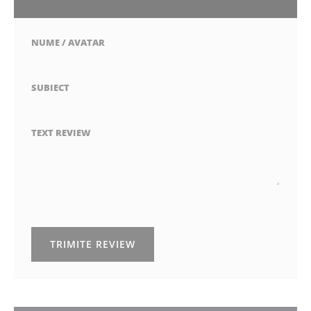
stea
stele
stele
stele
stele
NUME / AVATAR
SUBIECT
TEXT REVIEW
TRIMITE REVIEW