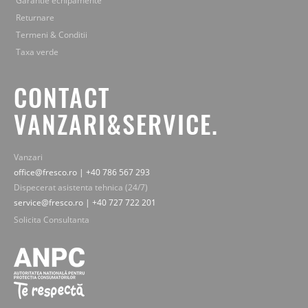
Garantie echipamente
Returnare
Termeni & Conditii
Taxa verde
CONTACT
VANZARI&SERVICE.
Vanzari
office@fresco.ro | +40 786 567 293
Dispecerat asistenta tehnica (24/7)
service@fresco.ro | +40 727 722 201
Solicita Consultanta