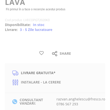
LAVA
the
images
Fii primul în a face o recenzie acestui produs
gallery
Cod produs
LVECOPGT2020K0
Disponibilitate:
In stoc
Livrare:
3 - 5 Zile lucratoare
SHARE
LIVRARE GRATUITA*
INSTALARE - LA CERERE
razvan.anghelescu@fresco.ro
CONSULTANT
VANZARI:
0786 567 293