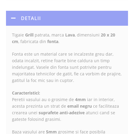
DETALII
Tigaie
Grill
patrata, marca
Lava
, dimensiuni
20 x 20
cm
, fabricata din
fonta
.
Fonta este un material care se incalzeste greu dar,
odata incalzit, retine foarte bine caldura un timp
indelungat. Vasele din fonta sunt potrivite pentru
majoritatea tehnicilor de gatit, fie ca vorbim de prajire,
gatitul la foc mic sau in cuptor.
Caracteristici:
Peretii vasului au o grosime de
4mm
iar in interior,
acesta prezinta un strat de
email negru
ce faciliteaza
crearea unei
suprafete anti-adezive
atunci cand se
gateste folosind grasimi.
Baza vasului are
5mm
grosime si face posibila