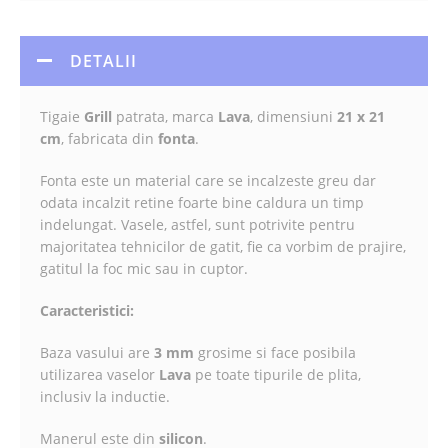
DETALII
Tigaie
Grill
patrata, marca
Lava
, dimensiuni
21 x 21
cm
, fabricata din
fonta
.
Fonta este un material care se incalzeste greu dar
odata incalzit retine foarte bine caldura un timp
indelungat. Vasele, astfel, sunt potrivite pentru
majoritatea tehnicilor de gatit, fie ca vorbim de prajire,
gatitul la foc mic sau in cuptor.
Caracteristici:
Baza vasului are
3 mm
grosime si face posibila
utilizarea vaselor
Lava
pe toate tipurile de plita,
inclusiv la inductie.
Manerul este din
silicon
.