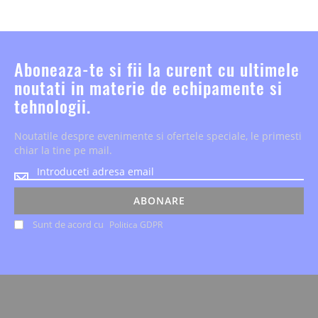
Aboneaza-te si fii la curent cu ultimele
noutati in materie de echipamente si
tehnologii.
Noutatile despre evenimente si ofertele speciale, le primesti
chiar la tine pe mail.
Noutatile
despre
evenimente
ABONARE
si
Sunt de acord cu
Politica GDPR
ofertele
speciale,
le
primesti
chiar
la
tine