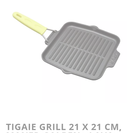
end
of
the
images
gallery
Skip
to
the
TIGAIE GRILL 21 X 21 CM,
beginning
of