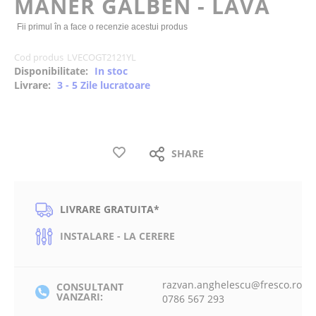
MANER GALBEN - LAVA
the
images
Fii primul în a face o recenzie acestui produs
gallery
Cod produs
LVECOGT2121YL
Disponibilitate:
In stoc
Livrare:
3 - 5 Zile lucratoare
SHARE
LIVRARE GRATUITA*
INSTALARE - LA CERERE
razvan.anghelescu@fresco.ro
CONSULTANT
VANZARI:
0786 567 293