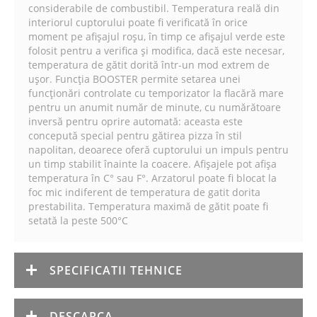
considerabile de combustibil. Temperatura reală din
interiorul cuptorului poate fi verificată în orice
moment pe afișajul roșu, în timp ce afișajul verde este
folosit pentru a verifica și modifica, dacă este necesar,
temperatura de gătit dorită într-un mod extrem de
ușor. Funcția BOOSTER permite setarea unei
funcționări controlate cu temporizator la flacără mare
pentru un anumit număr de minute, cu numărătoare
inversă pentru oprire automată: aceasta este
concepută special pentru gătirea pizza în stil
napolitan, deoarece oferă cuptorului un impuls pentru
un timp stabilit înainte la coacere. Afișajele pot afișa
temperatura în C° sau F°. Arzatorul poate fi blocat la
foc mic indiferent de temperatura de gatit dorita
prestabilita. Temperatura maximă de gătit poate fi
setată la peste 500°C
SPECIFICATII TEHNICE
DESCARCA