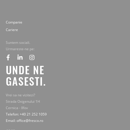
Companie
Cariere
Suntem sociali.
Urmareste-ne pe:
facebook
linkedin
instagram
UNDE NE
GASESTI.
Vrei sa ne vizitezi?
Strada Oxigenului 1H
Cernica - Ilfov
Telefon: +40 21 252 1059
Email: office@fresco.ro