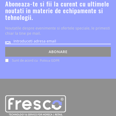
Aboneaza-te si fii la curent cu ultimele
noutati in materie de echipamente si
tehnologii.
Noutatile despre evenimente si ofertele speciale, le primesti
chiar la tine pe mail.
Noutatile
despre
evenimente
ABONARE
si
Sunt de acord cu
Politica GDPR
ofertele
speciale,
le
primesti
chiar
la
tine
pe
mail.