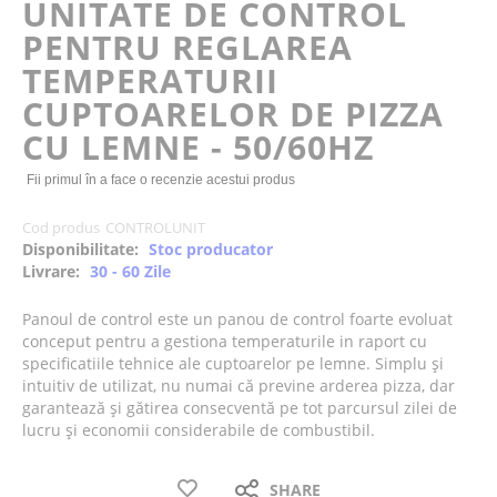
UNITATE DE CONTROL
the
PENTRU REGLAREA
images
gallery
TEMPERATURII
CUPTOARELOR DE PIZZA
CU LEMNE - 50/60HZ
Fii primul în a face o recenzie acestui produs
Cod produs
CONTROLUNIT
Disponibilitate:
Stoc producator
Livrare:
30 - 60 Zile
Panoul de control este un panou de control foarte evoluat
conceput pentru a gestiona temperaturile in raport cu
specificatiile tehnice ale cuptoarelor pe lemne. Simplu și
intuitiv de utilizat, nu numai că previne arderea pizza, dar
garantează și gătirea consecventă pe tot parcursul zilei de
lucru și economii considerabile de combustibil.
SHARE