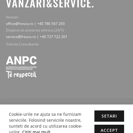
VANZARI&SERVICE.
Vanzari
office@fresco.ro | +40 786 567 293
Dispecerat asistenta tehnica (24/7)
service@fresco.ro | +40 727 722 201
Solicita Consultanta
© 2019-2025 Fresco Expert srl. Toate drepturile rezervate - imaginile,
textele si continutul sunt proprietatea legala Fresco Expert srl.
Cookie-urile ne ajuta sa ne furnizam
SETARI
Concept by M-Plays-2 |
Site web dezvoltate cu pasiune de
proactivit.ro
serviciile. Folosind serviciile noastre,
sunteti de acord cu utilizarea cookie-
ACCEPT
urilor.
Cititi mai mult