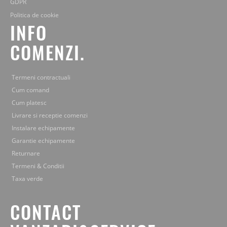
GDPR
Politica de cookie
INFO
COMENZI.
Termeni contractuali
Cum comand
Cum platesc
Livrare si receptie comenzi
Instalare echipamente
Garantie echipamente
Returnare
Termeni & Conditii
Taxa verde
CONTACT