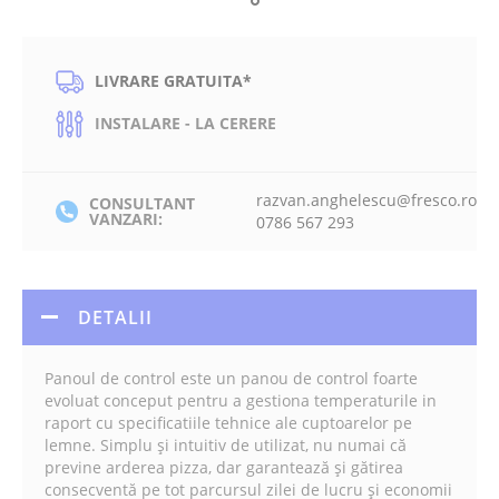
LIVRARE GRATUITA*
INSTALARE - LA CERERE
razvan.anghelescu@fresco.ro
CONSULTANT
VANZARI:
0786 567 293
DETALII
Panoul de control este un panou de control foarte
evoluat conceput pentru a gestiona temperaturile in
raport cu specificatiile tehnice ale cuptoarelor pe
lemne. Simplu și intuitiv de utilizat, nu numai că
previne arderea pizza, dar garantează și gătirea
consecventă pe tot parcursul zilei de lucru și economii