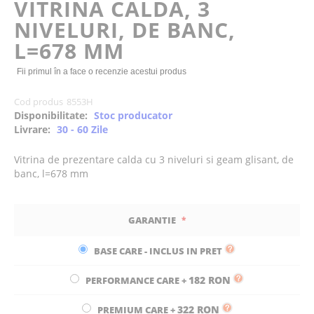
VITRINA CALDA, 3
the
NIVELURI, DE BANC,
images
gallery
L=678 MM
Fii primul în a face o recenzie acestui produs
Cod produs
8553H
Disponibilitate:
Stoc producator
Livrare:
30 - 60 Zile
Vitrina de prezentare calda cu 3 niveluri si geam glisant, de
banc, l=678 mm
GARANTIE
BASE CARE - INCLUS IN PRET
182 RON
PERFORMANCE CARE
+
322 RON
PREMIUM CARE
+