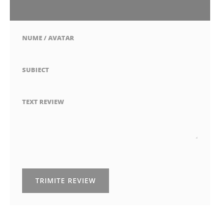
1
2
3
4
5
stea
stele
stele
stele
stele
NUME / AVATAR
SUBIECT
TEXT REVIEW
TRIMITE REVIEW