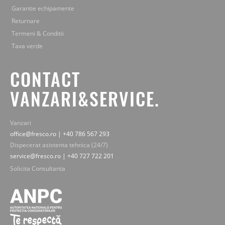
Garantie echipamente
Returnare
Termeni & Conditii
Taxa verde
CONTACT
VANZARI&SERVICE.
Vanzari
office@fresco.ro | +40 786 567 293
Dispecerat asistenta tehnica (24/7)
service@fresco.ro | +40 727 722 201
Solicita Consultanta