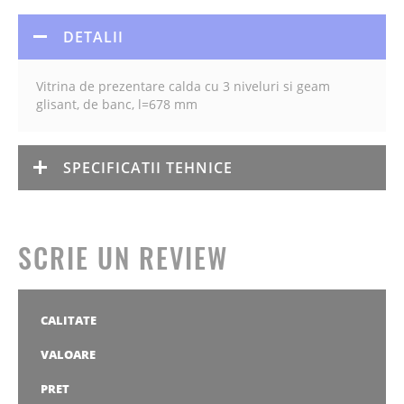
DETALII
Vitrina de prezentare calda cu 3 niveluri si geam
glisant, de banc, l=678 mm
SPECIFICATII TEHNICE
SCRIE UN REVIEW
CALITATE
1
2
3
4
5
stea
stele
stele
stele
stele
VALOARE
1
2
3
4
5
stea
stele
stele
stele
stele
PRET