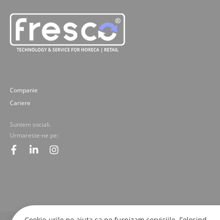
Companie
Cariere
Suntem sociali.
Urmareste-ne pe:
facebook
linkedin
instagram
Cookie-urile ne ajuta sa ne furnizam serviciile. Folosind