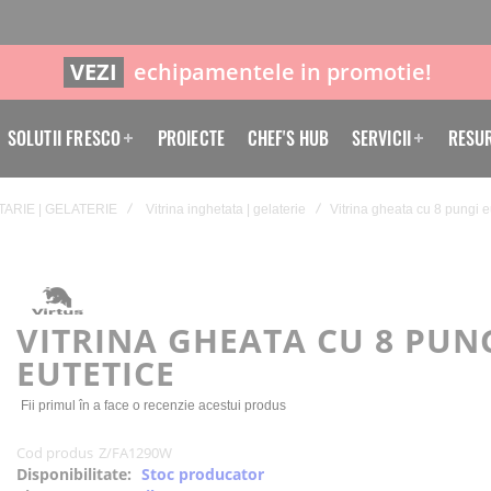
VEZI
echipamentele in promotie!
SOLUTII FRESCO
PROIECTE
CHEF'S HUB
SERVICII
RESU
TARIE | GELATERIE
Vitrina inghetata | gelaterie
Vitrina gheata cu 8 pungi e
VITRINA GHEATA CU 8 PUN
EUTETICE
Fii primul în a face o recenzie acestui produs
Cod produs
Z/FA1290W
Disponibilitate:
Stoc producator