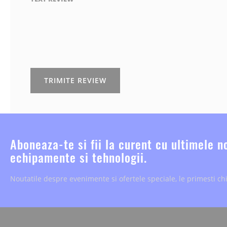
TRIMITE REVIEW
Aboneaza-te si fii la curent cu ultimele n
echipamente si tehnologii.
Noutatile despre evenimente si ofertele speciale, le primesti chi