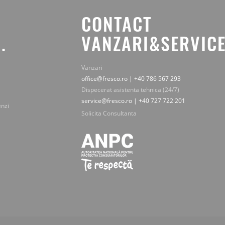
CONTACT
.
VANZARI&SERVICE
Vanzari
office@fresco.ro | +40 786 567 293
Dispecerat asistenta tehnica (24/7)
service@fresco.ro | +40 727 722 201
enzi
Solicita Consultanta