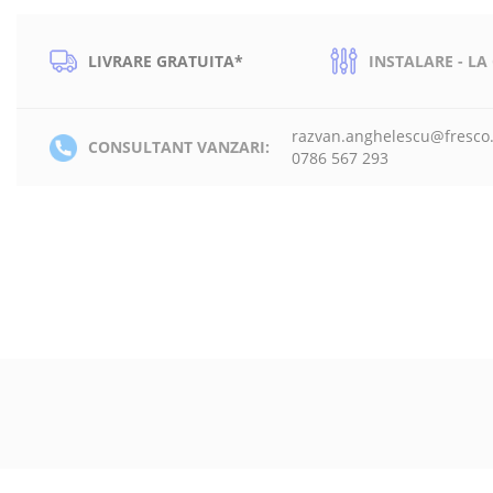
LIVRARE GRATUITA*
INSTALARE - LA
razvan.anghelescu@fresco
CONSULTANT VANZARI:
0786 567 293