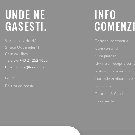
la
tine
UNDE NE
INFO
pe
mail.
GASESTI.
COMENZI
Vrei sa ne vizitezi?
Termeni contractuali
Strada Oxigenului 1H
Cum comand
Cernica - Ilfov
Cum platesc
Telefon: +40 21 252 1059
Livrare si receptie com
Email: office@fresco.ro
Instalare echipamente
GDPR
Garantie echipamente
Politica de cookie
Returnare
Termeni & Conditii
Taxa verde