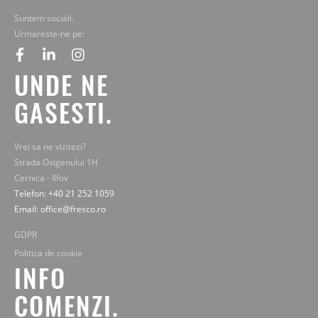
Suntem sociali.
Urmareste-ne pe:
facebook
linkedin
instagram
UNDE NE
GASESTI.
Vrei sa ne vizitezi?
Strada Oxigenului 1H
Cernica - Ilfov
Telefon: +40 21 252 1059
Email: office@fresco.ro
GDPR
Politica de cookie
INFO
COMENZI.