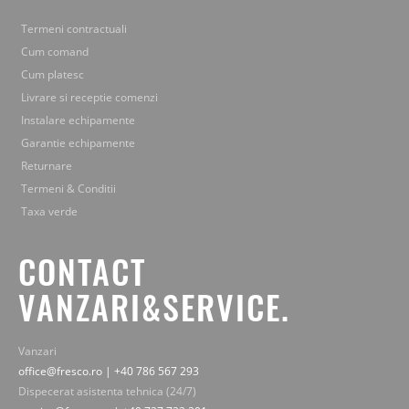
Termeni contractuali
Cum comand
Cum platesc
Livrare si receptie comenzi
Instalare echipamente
Garantie echipamente
Returnare
Termeni & Conditii
Taxa verde
CONTACT
VANZARI&SERVICE.
Vanzari
office@fresco.ro | +40 786 567 293
Dispecerat asistenta tehnica (24/7)