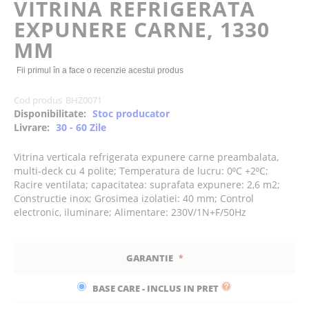
VITRINA REFRIGERATA
the
EXPUNERE CARNE, 1330
images
gallery
MM
Fii primul în a face o recenzie acestui produs
Cod produs
BHZ0071
Disponibilitate:
Stoc producator
Livrare:
30 - 60 Zile
Vitrina verticala refrigerata expunere carne preambalata,
multi-deck cu 4 polite; Temperatura de lucru: 0⁰C +2⁰C;
Racire ventilata; capacitatea: suprafata expunere: 2,6 m2;
Constructie inox; Grosimea izolatiei: 40 mm; Control
electronic, iluminare; Alimentare: 230V/1N+F/50Hz
GARANTIE
BASE CARE - INCLUS IN PRET