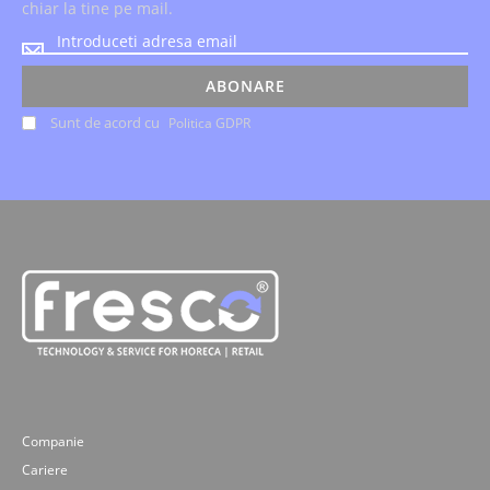
chiar la tine pe mail.
Noutatile
despre
evenimente
ABONARE
si
Sunt de acord cu
Politica GDPR
ofertele
speciale,
le
primesti
chiar
la
tine
pe
mail.
Companie
Cariere