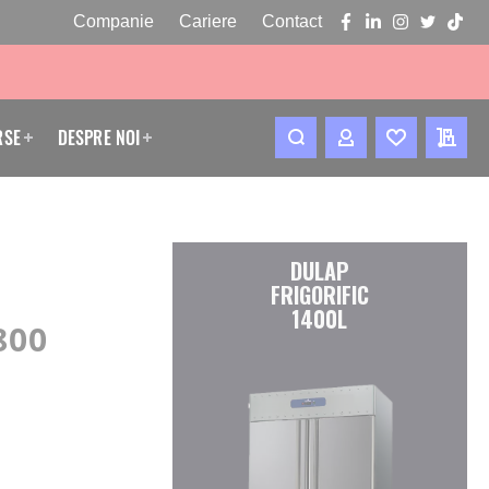
Companie
Cariere
Contact
facebook
linkedin
instagram
twitter
tikto
RSE
DESPRE NOI
CONTUL MEU
WISHLIST
CERE
DULAP
FRIGORIFIC
1400L
800