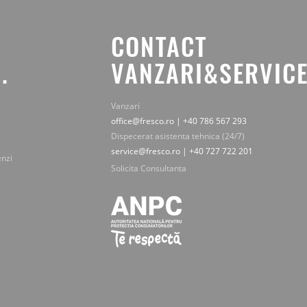
CONTACT
.
VANZARI&SERVICE
Vanzari
office@fresco.ro | +40 786 567 293
Dispecerat asistenta tehnica (24/7)
service@fresco.ro | +40 727 722 201
enzi
Solicita Consultanta