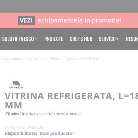
VEZI
echipamentele in promotie!
SOLUTII FRESCO
PROIECTE
CHEF'S HUB
SERVICII
RESU
Vitrine cofetarie | patiserie
Vitrina refrigerata, l=1800 mm
VITRINA REFRIGERATA, L=1
MM
Fii primul în a face o recenzie acestui produs
Cod produs
BGB0282
Disponibilitate:
Stoc producator