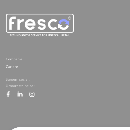
Companie
Cariere
Suntem sociali.
Urmareste-ne pe:
facebook
linkedin
instagram