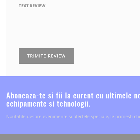
TEXT REVIEW
TRIMITE REVIEW
Aboneaza-te si fii la curent cu ultimele n
echipamente si tehnologii.
Noutatile despre evenimente si ofertele speciale, le primesti chi