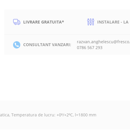
LIVRARE GRATUITA*
INSTALARE - LA
razvan.anghelescu@fresco
CONSULTANT VANZARI:
0786 567 293
e statica, Temperatura de lucru: +0⁰/+2⁰C, l=1800 mm