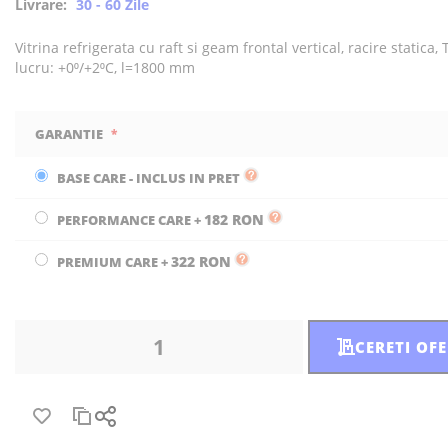
Livrare:
30 - 60 Zile
Vitrina refrigerata cu raft si geam frontal vertical, racire static
lucru: +0⁰/+2⁰C, l=1800 mm
GARANTIE
BASE CARE - INCLUS IN PRET
182 RON
PERFORMANCE CARE
+
322 RON
PREMIUM CARE
+
CERETI OF