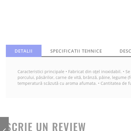
DETALII
SPECIFICATII TEHNICE
DES
Caracteristici principale • Fabricat din oțel inoxidabil. • 
porcului, păsărilor, carne de vită, brânză, pâine, legume (
temperatură scăzută cu aroma afumata. • Cantitatea de fu
SONDA DE
SCRIE UN REVIEW
PRODUS