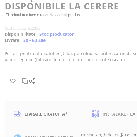
DISPONIBILE LA CERERE
Fii primul în a face o recenzie acestui produs
Cod produs
922338
Disponibilitate:
Stoc producator
Livrare:
30 - 60 Zile
Perfect pentru afumatul peștelui, porcului, păsărilor, carne de vi
pâine, legume (folosind lemn chipsuri, condimente uscate).
LIVRARE GRATUITA*
INSTALARE - LA
razvan.anghelescu@fresco