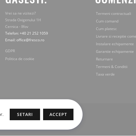
Vrei sa ne vizitezi?
Termeni contractuali
Strada Oxigenului 1H
Cum comand
Cernica - Ilfov
Cum platesc
Telefon: +40 21 252 1059
Livrare si receptie com
Email: office@fresco.ro
Instalare echipamente
GDPR
Garantie echipamente
Politica de cookie
Returnare
Termeni & Conditii
Taxa verde
r.
SETARI
ACCEPT
 si continutul sunt proprietatea legala