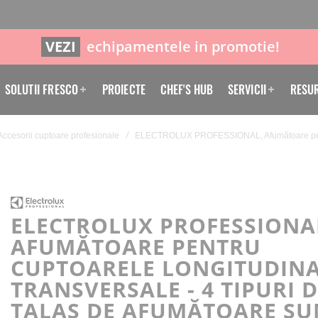
VEZI
echipamentele in promotie!
SOLUTII FRESCO
PROIECTE
CHEF'S HUB
SERVICII
RESU
Accesorii cuptoare profesionale
ELECTROLUX PROFESSIONAL, Afumătoare pentru c
ELECTROLUX PROFESSIONA
AFUMĂTOARE PENTRU
CUPTOARELE LONGITUDINA
TRANSVERSALE - 4 TIPURI 
TALAȘ DE AFUMĂTOARE SU