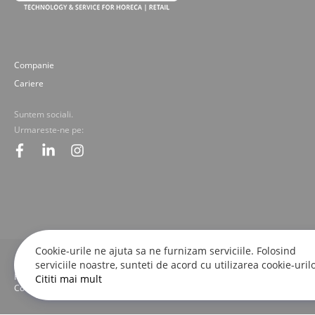
Companie
Cariere
Suntem sociali.
Urmareste-ne pe:
facebook
linkedin
instagram
Cookie-urile ne ajuta sa ne furnizam serviciile. Folosind
serviciile noastre, sunteti de acord cu utilizarea cookie-urilo
© 2019-2025 Fresco Expert srl. Toate drepturile rezervate - imaginile, textele
Fresco Expert srl.
Cititi mai mult
Concept by M-Plays-2 |
Site web dezvoltate cu pasiune de
proactivit.ro