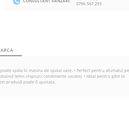
CONSULTANT VANZARI:
0786 567 293
CARCA
Se poate spăla în masina de spalat vase. • Perfect pentru afumatul pe
folosind lemn chipsuri, condimente uscate). • Ideal pentru gătit la
m produsă poate fi ajustata.