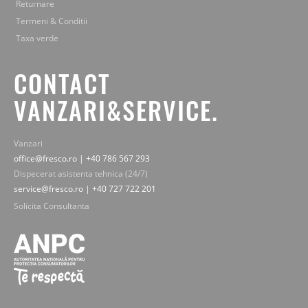
Returnare
Termeni & Conditii
Taxa verde
CONTACT
VANZARI&SERVICE.
Vanzari
office@fresco.ro | +40 786 567 293
Dispecerat asistenta tehnica (24/7)
service@fresco.ro | +40 727 722 201
Solicita Consultanta