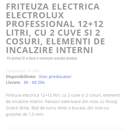
of
FRITEUZA ELECTRICA
the
ELECTROLUX
images
gallery
PROFESSIONAL 12+12
LITRI, CU 2 CUVE SI 2
COSURI, ELEMENTI DE
INCALZIRE INTERNI
Fii primul în a face o recenzie acestui produs
Cod produs
371080
Disponibilitate:
Stoc producator
Livrare:
30 - 60 Zile
Friteuza electrica 12+12 litri, cu 2 cuve si 2 cosuri, elementi
de incalzire interni. Panouri exterioare din inox, cu finisaj
Scotch Brite. Blat de lucru dintr-o bucata, din inox cu
grosime de 1,5 mm.