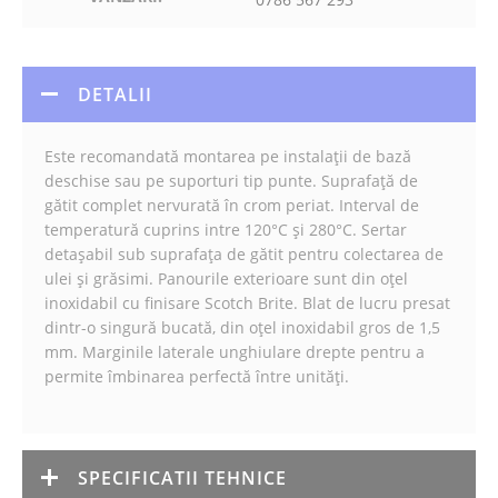
DETALII
Este recomandată montarea pe instalații de bază
deschise sau pe suporturi tip punte. Suprafață de
gătit complet nervurată în crom periat. Interval de
temperatură cuprins intre 120°C și 280°C. Sertar
detașabil sub suprafața de gătit pentru colectarea de
ulei și grăsimi. Panourile exterioare sunt din oțel
inoxidabil cu finisare Scotch Brite. Blat de lucru presat
dintr-o singură bucată, din oțel inoxidabil gros de 1,5
mm. Marginile laterale unghiulare drepte pentru a
permite îmbinarea perfectă între unități.
SPECIFICATII TEHNICE