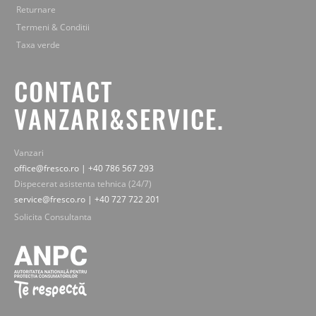
Returnare
Termeni & Conditii
Taxa verde
CONTACT
VANZARI&SERVICE.
Vanzari
office@fresco.ro | +40 786 567 293
Dispecerat asistenta tehnica (24/7)
service@fresco.ro | +40 727 722 201
Solicita Consultanta