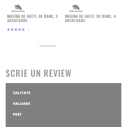
MA
A
MASINA DE GATIT, DE BANC, 2
MASINA DE GATIT, DE BANC, 4
ARZATOARE
ARZATOARE
Rating:
1
100%
SCRIE UN REVIEW
CALITATE
1
2
3
4
5
stea
stele
stele
stele
stele
VALOARE
1
2
3
4
5
stea
stele
stele
stele
stele
PRET
1
2
3
4
5
stea
stele
stele
stele
stele