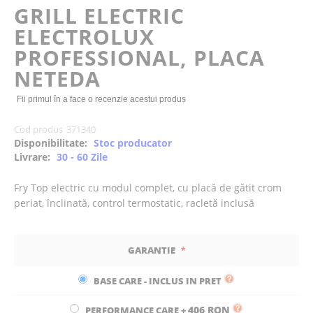
of
GRILL ELECTRIC
the
ELECTROLUX
images
gallery
PROFESSIONAL, PLACA
NETEDA
Fii primul în a face o recenzie acestui produs
Cod produs
371340
Disponibilitate:
Stoc producator
Livrare:
30 - 60 Zile
Fry Top electric cu modul complet, cu placă de gătit crom
periat, înclinată, control termostatic, racletă inclusă
GARANTIE
BASE CARE - INCLUS IN PRET
406 RON
PERFORMANCE CARE
+