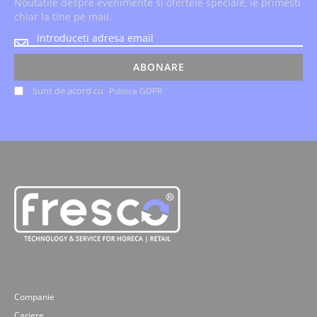
Noutatile despre evenimente si ofertele speciale, le primesti
chiar la tine pe mail.
Noutatile
despre
evenimente
ABONARE
si
Sunt de acord cu
Politica GDPR
ofertele
speciale,
le
primesti
chiar
la
tine
pe
mail.
Companie
Cariere