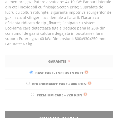
alimentare gaz; Putere arzatoare: 4x 10 kW; Panouri laterale
din otel inoxidabil cu finisaje Scotch Brite; Suprafata de
lucru cu colturi rotunjite; Siguranta impotriva scurgerilor de
gaz in cazul stingerii accidentale a flacarii; Flacara cu
eficienta ridicata de tip ,,floare"; Echipata cu sistem
EcoFlame care detecteaza tigaia (reduce pana la 20% din
consumul de gaz si caldura degajata in bucatarie); fara
suport; Putere gaz: 40 kW; Dimensiuni: 800x930x250 mm;
Greutate: 63 kg
GARANTIE
BASE CARE - INCLUS IN PRET
406 RON
PERFORMANCE CARE
+
728 RON
PREMIUM CARE
+