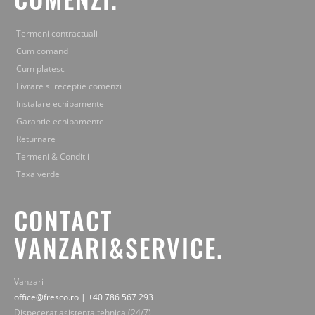
Termeni contractuali
Cum comand
Cum platesc
Livrare si receptie comenzi
Instalare echipamente
Garantie echipamente
Returnare
Termeni & Conditii
Taxa verde
CONTACT
VANZARI&SERVICE.
Vanzari
office@fresco.ro | +40 786 567 293
Dispecerat asistenta tehnica (24/7)