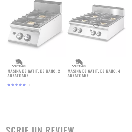
Produs favorit
Produs favorit
MA
A
MASINA DE GATIT, DE BANC, 2
MASINA DE GATIT, DE BANC, 4
ARZATOARE
ARZATOARE
Rating:
1
100%
SCRIE UN REVIEW