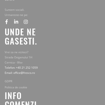
Suntem sociali.
Urmareste-ne pe:
facebook
linkedin
instagram
UNDE NE
GASESTI.
Vrei sa ne vizitezi?
Strada Oxigenului 1H
Cernica - Ilfov
Telefon: +40 21 252 1059
Email: office@fresco.ro
GDPR
Politica de cookie
INFO
COMENZI.