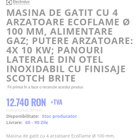
beginning
of
MASINA DE GATIT CU 4
the
ARZATOARE ECOFLAME Ø
images
gallery
100 MM, ALIMENTARE
GAZ; PUTERE ARZATOARE:
4X 10 KW; PANOURI
LATERALE DIN OTEL
INOXIDABIL CU FINISAJE
SCOTCH BRITE
Fii primul în a face o recenzie acestui produs
12.740 RON
Cod produs
391641
Disponibilitate:
Stoc producator
Livrare:
60 - 90 Zile
Masina de gatit cu 4 arzatoare EcoFlame Ø 100 mm,