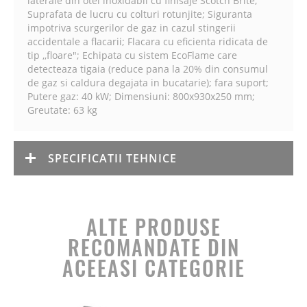
laterale din otel inoxidabil cu finisaje Scotch Brite;
Suprafata de lucru cu colturi rotunjite; Siguranta
impotriva scurgerilor de gaz in cazul stingerii
accidentale a flacarii; Flacara cu eficienta ridicata de
tip ,,floare"; Echipata cu sistem EcoFlame care
detecteaza tigaia (reduce pana la 20% din consumul
de gaz si caldura degajata in bucatarie); fara suport;
Putere gaz: 40 kW; Dimensiuni: 800x930x250 mm;
Greutate: 63 kg
SPECIFICATII TEHNICE
ALTE PRODUSE
RECOMANDATE DIN
ACEEASI CATEGORIE