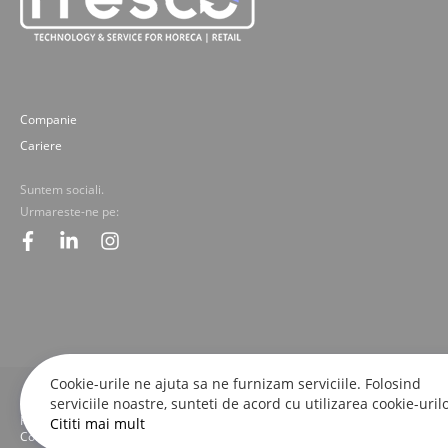
Companie
Cariere
Suntem sociali.
Urmareste-ne pe:
facebook
linkedin
instagram
Cookie-urile ne ajuta sa ne furnizam serviciile. Folosind
serviciile noastre, sunteti de acord cu utilizarea cookie-urilo
© 2019-2025 Fresco Expert srl. Toate drepturile rezervate - imaginile, textele
Fresco Expert srl.
Cititi mai mult
Concept by M-Plays-2 |
Site web dezvoltate cu pasiune de
proactivit.ro