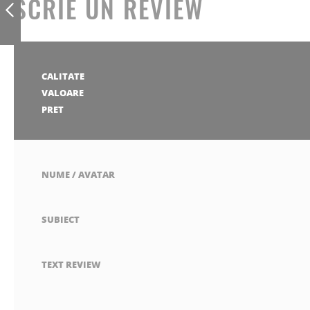
SCRIE UN REVIEW
MM
ANTERIOR
1
2
3
4
5
CALITATE
stea
stele
stele
stele
stele
1
2
3
4
5
VALOARE
stea
stele
stele
stele
stele
1
2
3
4
5
PRET
stea
stele
stele
stele
stele
NUME / AVATAR
SUBIECT
TEXT REVIEW