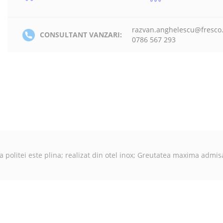
razvan.anghelescu@fresco
CONSULTANT VANZARI:
0786 567 293
ta politei este plina; realizat din otel inox; Greutatea maxima admis