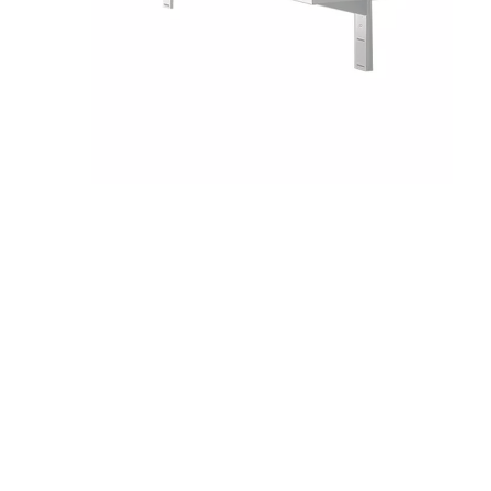
Skip
to
the
beginning
of
the
images
gallery