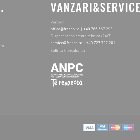
.
VANZARI&SERVICE
Vanzari
office@fresco.ro | +40 786 567 293
Dispecerat asistenta tehnica (24/7)
service@fresco.ro | +40 727 722 201
enzi
Solicita Consultanta