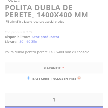
of
POLITA DUBLA DE
the
PERETE, 1400X400 MM
images
gallery
Fii primul în a face o recenzie acestui produs
Cod produs
8527G
Disponibilitate:
Stoc producator
Livrare:
30 - 60 Zile
Polita dubla pentru perete 1400x400 mm cu console
GARANTIE
BASE CARE - INCLUS IN PRET