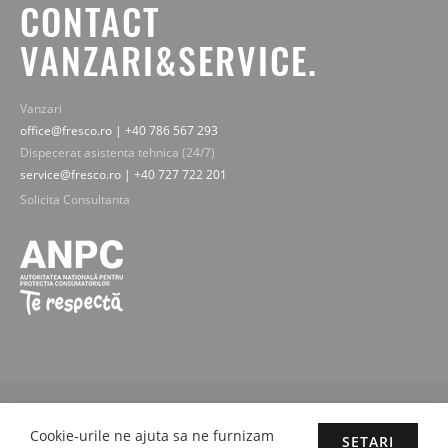
CONTACT
VANZARI&SERVICE.
Vanzari
office@fresco.ro | +40 786 567 293
Dispecerat asistenta tehnica (24/7)
service@fresco.ro | +40 727 722 201
Solicita Consultanta
© 2019-2025 Fresco Expert srl. Toate drepturile rezervate - imaginile,
textele si continutul sunt proprietatea legala Fresco Expert srl.
Cookie-urile ne ajuta sa ne furnizam
SETARI