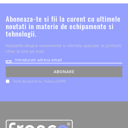
Aboneaza-te si fii la curent cu ultimele
noutati in materie de echipamente si
tehnologii.
Noutatile despre evenimente si ofertele speciale, le primesti
chiar la tine pe mail.
Noutatile
despre
evenimente
ABONARE
si
Sunt de acord cu
Politica GDPR
ofertele
speciale,
le
primesti
chiar
la
tine
pe