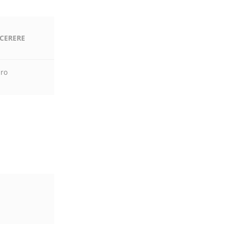
 CERERE
.ro