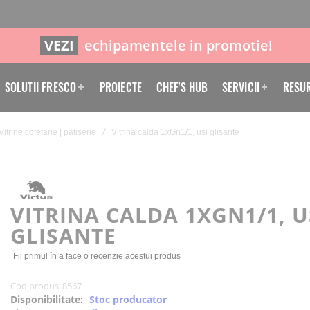
VEZI
echipamentele in promotie!
SOLUTII FRESCO
PROIECTE
CHEF'S HUB
SERVICII
RESU
Vitrine cofetarie | patiserie
Vitrina calda 1xGn1/1, usi glisante
VITRINA CALDA 1XGN1/1, U
GLISANTE
Fii primul în a face o recenzie acestui produs
Cod produs
8567
Disponibilitate:
Stoc producator