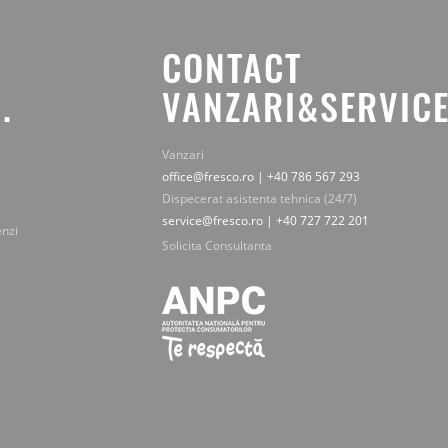
CONTACT
.
VANZARI&SERVICE
Vanzari
office@fresco.ro | +40 786 567 293
Dispecerat asistenta tehnica (24/7)
service@fresco.ro | +40 727 722 201
enzi
Solicita Consultanta