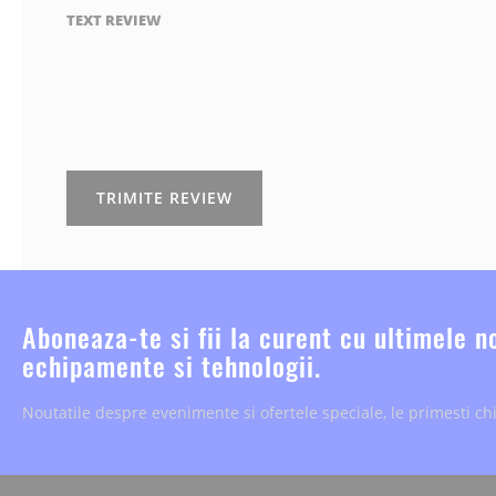
TEXT REVIEW
TRIMITE REVIEW
Aboneaza-te si fii la curent cu ultimele n
echipamente si tehnologii.
Noutatile despre evenimente si ofertele speciale, le primesti chi