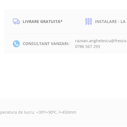
LIVRARE GRATUITA*
INSTALARE - LA
razvan.anghelescu@fresco
CONSULTANT VANZARI:
0786 567 293
emperatura de lucru: +30⁰/+90⁰C, l=450mm