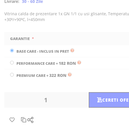
Livrare:
30 - 60 Zile
Vitrina calda de prezentare 1x GN 1/1 cu usi glisante, Temperatu
+30⁰/+90⁰C, l=450mm
GARANTIE
BASE CARE - INCLUS IN PRET
182 RON
PERFORMANCE CARE
+
322 RON
PREMIUM CARE
+
CERETI OF