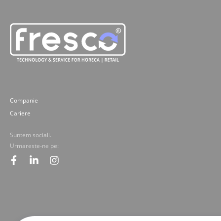
Companie
Cariere
Suntem sociali.
Urmareste-ne pe:
facebook
linkedin
instagram