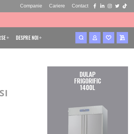
Companie
Cariere
Contact
facebook
linkedin
instagram
twitter
tikto
RSE
DESPRE NOI
CONTUL MEU
WISHLIST
CERE
DULAP
FRIGORIFIC
1400L
SI