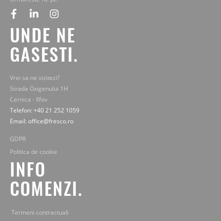
facebook
linkedin
instagram
UNDE NE
GASESTI.
Vrei sa ne vizitezi?
Strada Oxigenului 1H
Cernica - Ilfov
Telefon: +40 21 252 1059
Email: office@fresco.ro
GDPR
Politica de cookie
INFO
COMENZI.
Termeni contractuali