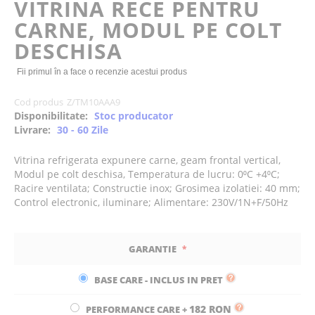
VITRINA RECE PENTRU
the
CARNE, MODUL PE COLT
images
gallery
DESCHISA
Fii primul în a face o recenzie acestui produs
Cod produs
Z/TM10AAA9
Disponibilitate:
Stoc producator
Livrare:
30 - 60 Zile
Vitrina refrigerata expunere carne, geam frontal vertical,
Modul pe colt deschisa, Temperatura de lucru: 0⁰C +4⁰C;
Racire ventilata; Constructie inox; Grosimea izolatiei: 40 mm;
Control electronic, iluminare; Alimentare: 230V/1N+F/50Hz
GARANTIE
BASE CARE - INCLUS IN PRET
182 RON
PERFORMANCE CARE
+