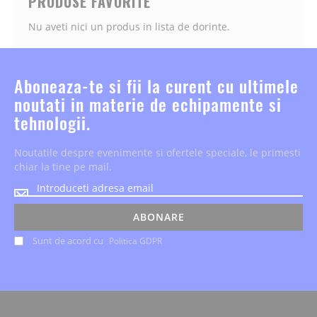
PRODUSE FAVORITE
Nu aveti nici un produs in lista de dorinte.
Aboneaza-te si fii la curent cu ultimele
noutati in materie de echipamente si
tehnologii.
Noutatile despre evenimente si ofertele speciale, le primesti
chiar la tine pe mail.
Noutatile
despre
evenimente
ABONARE
si
Sunt de acord cu
Politica GDPR
ofertele
speciale,
le
primesti
chiar
la