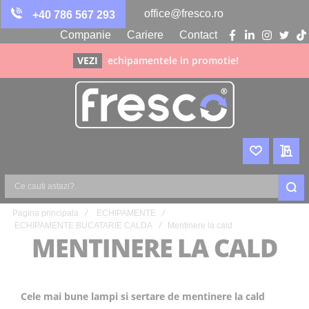
office@fresco.ro
+40 786 567 293
Companie
Cariere
Contact
facebook
linkedin
instagra
twitte
ti
VEZI
echipamentele in promotie!
WISHLIST
CER
Ce
Pagina principala
ECHIPAMENTE
cauti
ECHIPAMENTE BUCATARIE CALDA
Mentinere la cald
astazi?
MENTINERE LA CALD
Cele mai bune lampi si sertare de mentinere la cald