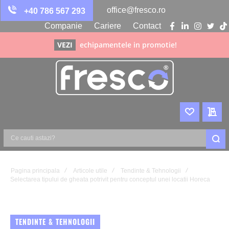
office@fresco.ro
+40 786 567 293
Companie
Cariere
Contact
facebook
linkedin
instagra
twitte
ti
VEZI
echipamentele in promotie!
WISHLIST
CER
Ce
cauti
astazi?
Pagina principala
Articole utile
Tendinte & Tehnologii
Selectarea tipului de gheata potrivit pentru conceptul unei locatii Horeca
TENDINTE & TEHNOLOGII