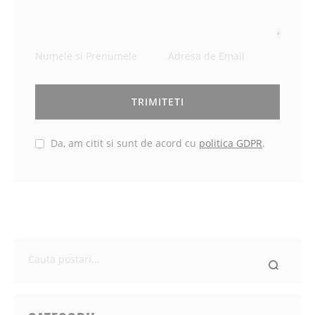
TRIMITETI
Da, am citit si sunt de acord cu
politica GDPR
.
Ce
cauti
astazi?