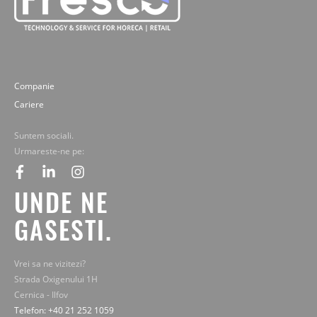
Companie
Cariere
Suntem sociali.
Urmareste-ne pe:
facebook
linkedin
instagram
UNDE NE
GASESTI.
Vrei sa ne vizitezi?
Strada Oxigenului 1H
Cernica - Ilfov
Telefon: +40 21 252 1059