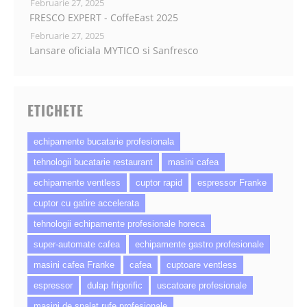
Februarie 27, 2025
FRESCO EXPERT - CoffeEast 2025
Februarie 27, 2025
Lansare oficiala MYTICO si Sanfresco
ETICHETE
echipamente bucatarie profesionala
tehnologii bucatarie restaurant
masini cafea
echipamente ventless
cuptor rapid
espressor Franke
cuptor cu gatire accelerata
tehnologii echipamente profesionale horeca
super-automate cafea
echipamente gastro profesionale
masini cafea Franke
cafea
cuptoare ventless
espressor
dulap frigorific
uscatoare profesionale
masini de spalat rufe profesionale