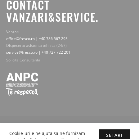
CONTACT
VANZARI&SERVICE.
Vanzari
office@fresco.ro | +40 786 567 293
Dispecerat asistenta tehnica (24/7)
service@fresco.ro | +40 727 722 201
Solicita Consultanta
© 2019-2025 Fresco Expert srl. Toate drepturile rezervate - imaginile,
Cookie-urile ne ajuta sa ne furnizam
textele si continutul sunt proprietatea legala Fresco Expert srl.
SETARI
Concept by M-Plays-2 |
Site web dezvoltate cu pasiune de
proactivit.ro