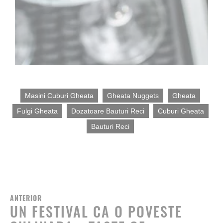
Tag-
Masini Cuburi Gheata
Gheata Nuggets
Gheata
uri:
Fulgi Gheata
Dozatoare Bauturi Reci
Cuburi Gheata
Bauturi Reci
ANTERIOR
UN FESTIVAL CA O POVESTE