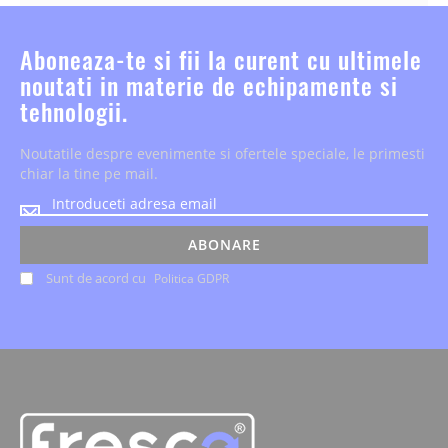
Aboneaza-te si fii la curent cu ultimele
noutati in materie de echipamente si
tehnologii.
Noutatile despre evenimente si ofertele speciale, le primesti
chiar la tine pe mail.
Noutatile
despre
evenimente
ABONARE
si
Sunt de acord cu
Politica GDPR
ofertele
speciale,
le
primesti
chiar
la
tine
pe
mail.