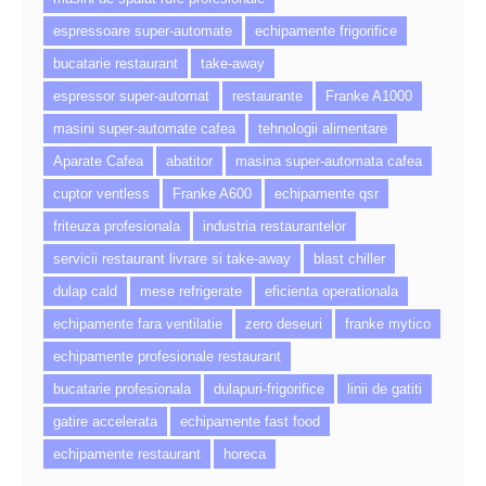
espressoare super-automate
echipamente frigorifice
bucatarie restaurant
take-away
espressor super-automat
restaurante
Franke A1000
masini super-automate cafea
tehnologii alimentare
Aparate Cafea
abatitor
masina super-automata cafea
cuptor ventless
Franke A600
echipamente qsr
friteuza profesionala
industria restaurantelor
servicii restaurant livrare si take-away
blast chiller
dulap cald
mese refrigerate
eficienta operationala
echipamente fara ventilatie
zero deseuri
franke mytico
echipamente profesionale restaurant
bucatarie profesionala
dulapuri-frigorifice
linii de gatiti
gatire accelerata
echipamente fast food
echipamente restaurant
horeca