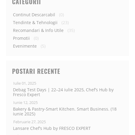
CATEGORII
Continut Descarcabil
(0)
Tendinte & Tehnologii
(23)
Recomandari & Info Utile
(35)
Promotii
(0)
Evenimente
(5)
POSTARI RECENTE
Iulie 01, 2025
Debag Test Days | 22–24 iulie 2025, Chef’s Hub by
Fresco Expert
Iunie 12, 2025
Bakery & Pastry-Smart Kitchen. Smart Business. (18
iunie 2025)
Februarie 27, 2025
Lansare Chef’s Hub by FRESCO EXPERT