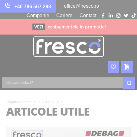
office@fresco.ro
+40 786 567 293
Companie
Cariere
Contact
facebook
linkedin
instagra
twitte
ti
VEZI
echipamentele in promotie!
WISHLIST
CER
Ce
cauti
astazi?
Pagina principala
Articole utile
ARTICOLE UTILE