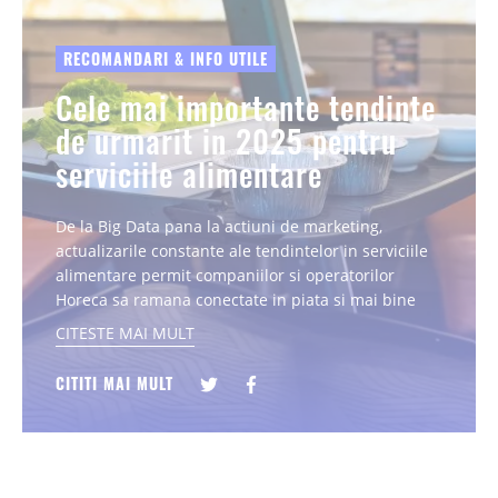
RECOMANDARI & INFO UTILE
Cele mai importante tendinte
de urmarit in 2025 pentru
serviciile alimentare
De la Big Data pana la actiuni de marketing,
actualizarile constante ale tendintelor in serviciile
alimentare permit companiilor si operatorilor
Horeca sa ramana conectate in piata si mai bine
orientate catre preferintele propriilor clienti...
CITESTE MAI MULT
CITITI MAI MULT