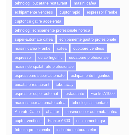
tehnologii bucatarie restaurant
masini cafea
echipamente ventless
cuptor rapid
espressor Franke
cuptor cu gatire accelerata
tehnologii echipamente profesionale horeca
super-automate cafea
echipamente gastro profesionale
masini cafea Franke
cafea
cuptoare ventless
espressor
dulap frigorific
uscatoare profesionale
masini de spalat rufe profesionale
espressoare super-automate
echipamente frigorifice
bucatarie restaurant
take-away
espressor super-automat
restaurante
Franke A1000
masini super-automate cafea
tehnologii alimentare
Aparate Cafea
abatitor
masina super-automata cafea
cuptor ventless
Franke A600
echipamente qsr
friteuza profesionala
industria restaurantelor