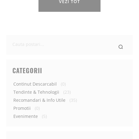
VEZI TOT
Ce
cauti
astazi?
CATEGORII
Continut Descarcabil
(0)
Tendinte & Tehnologii
(23)
Recomandari & Info Utile
(35)
Promotii
(0)
Evenimente
(5)