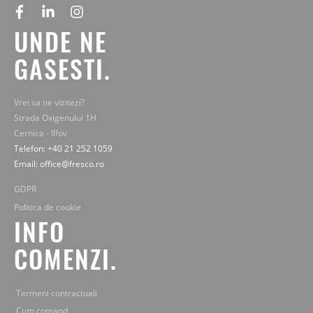
facebook
linkedin
instagram
UNDE NE
GASESTI.
Vrei sa ne vizitezi?
Strada Oxigenului 1H
Cernica - Ilfov
Telefon: +40 21 252 1059
Email: office@fresco.ro
GDPR
Politica de cookie
INFO
COMENZI.
Termeni contractuali
Cum comand