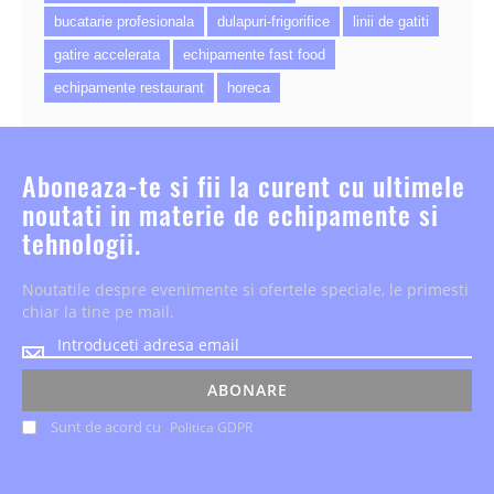
bucatarie profesionala
dulapuri-frigorifice
linii de gatiti
gatire accelerata
echipamente fast food
echipamente restaurant
horeca
Aboneaza-te si fii la curent cu ultimele
noutati in materie de echipamente si
tehnologii.
Noutatile despre evenimente si ofertele speciale, le primesti
chiar la tine pe mail.
Noutatile
despre
evenimente
ABONARE
si
Sunt de acord cu
Politica GDPR
ofertele
speciale,
le