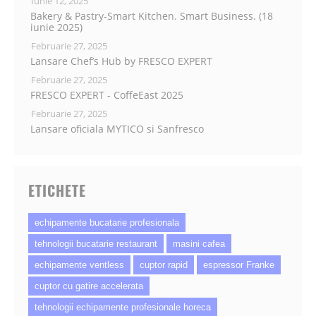
Iunie 12, 2025
Bakery & Pastry-Smart Kitchen. Smart Business. (18
iunie 2025)
Februarie 27, 2025
Lansare Chef’s Hub by FRESCO EXPERT
Februarie 27, 2025
FRESCO EXPERT - CoffeEast 2025
Februarie 27, 2025
Lansare oficiala MYTICO si Sanfresco
ETICHETE
echipamente bucatarie profesionala
tehnologii bucatarie restaurant
masini cafea
echipamente ventless
cuptor rapid
espressor Franke
cuptor cu gatire accelerata
tehnologii echipamente profesionale horeca