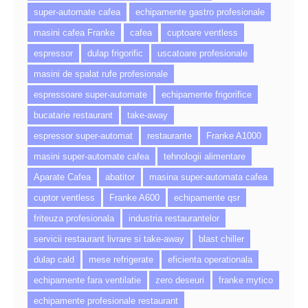
super-automate cafea
echipamente gastro profesionale
masini cafea Franke
cafea
cuptoare ventless
espressor
dulap frigorific
uscatoare profesionale
masini de spalat rufe profesionale
espressoare super-automate
echipamente frigorifice
bucatarie restaurant
take-away
espressor super-automat
restaurante
Franke A1000
masini super-automate cafea
tehnologii alimentare
Aparate Cafea
abatitor
masina super-automata cafea
cuptor ventless
Franke A600
echipamente qsr
friteuza profesionala
industria restaurantelor
servicii restaurant livrare si take-away
blast chiller
dulap cald
mese refrigerate
eficienta operationala
echipamente fara ventilatie
zero deseuri
franke mytico
echipamente profesionale restaurant