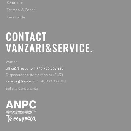
Returnare
Termeni & Conditii
Taxa verde
CONTACT
VANZARI&SERVICE.
Vanzari
office@fresco.ro | +40 786 567 293
Dispecerat asistenta tehnica (24/7)
service@fresco.ro | +40 727 722 201
Solicita Consultanta