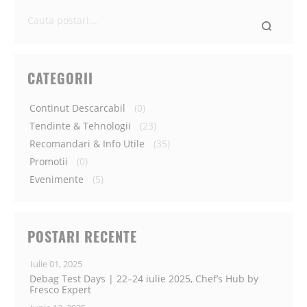
Ce
cauti
astazi?
CATEGORII
Continut Descarcabil
(0)
Tendinte & Tehnologii
(23)
Recomandari & Info Utile
(35)
Promotii
(0)
Evenimente
(5)
POSTARI RECENTE
Iulie 01, 2025
Debag Test Days | 22–24 iulie 2025, Chef’s Hub by
Fresco Expert