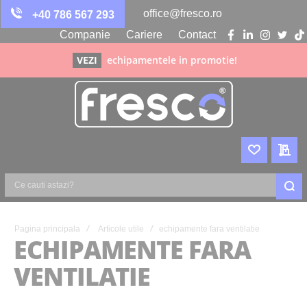
office@fresco.ro
+40 786 567 293
Companie
Cariere
Contact
facebook
linkedin
instagra
twitte
ti
VEZI
echipamentele in promotie!
WISHLIST
CER
Ce
cauti
astazi?
Pagina principala
Articole utile
echipamente fara ventilatie
ECHIPAMENTE FARA
VENTILATIE