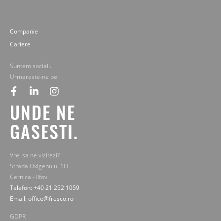
Companie
Cariere
Suntem sociali.
Urmareste-ne pe:
facebook
linkedin
instagram
UNDE NE
GASESTI.
Vrei sa ne vizitezi?
Strada Oxigenului 1H
Cernica - Ilfov
Telefon: +40 21 252 1059
Email: office@fresco.ro
GDPR