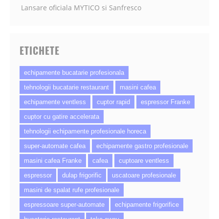
Lansare oficiala MYTICO si Sanfresco
ETICHETE
echipamente bucatarie profesionala
tehnologii bucatarie restaurant
masini cafea
echipamente ventless
cuptor rapid
espressor Franke
cuptor cu gatire accelerata
tehnologii echipamente profesionale horeca
super-automate cafea
echipamente gastro profesionale
masini cafea Franke
cafea
cuptoare ventless
espressor
dulap frigorific
uscatoare profesionale
masini de spalat rufe profesionale
espressoare super-automate
echipamente frigorifice