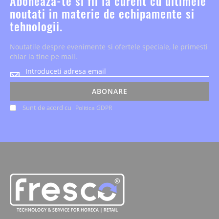
Aboneaza-te si fii la curent cu ultimele
noutati in materie de echipamente si
tehnologii.
Noutatile despre evenimente si ofertele speciale, le primesti
chiar la tine pe mail.
Noutatile
despre
evenimente
ABONARE
si
Sunt de acord cu
Politica GDPR
ofertele
speciale,
le
primesti
chiar
la
tine
pe
mail.