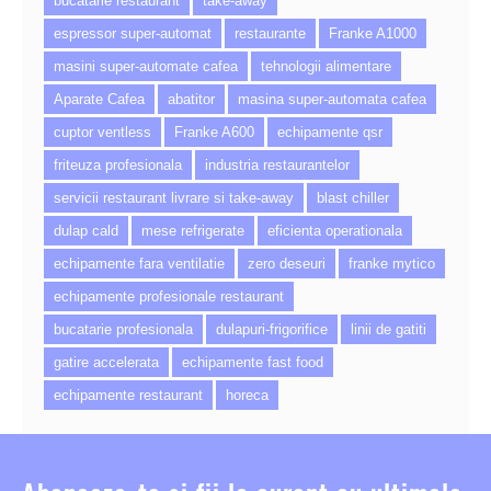
bucatarie restaurant
take-away
espressor super-automat
restaurante
Franke A1000
masini super-automate cafea
tehnologii alimentare
Aparate Cafea
abatitor
masina super-automata cafea
cuptor ventless
Franke A600
echipamente qsr
friteuza profesionala
industria restaurantelor
servicii restaurant livrare si take-away
blast chiller
dulap cald
mese refrigerate
eficienta operationala
echipamente fara ventilatie
zero deseuri
franke mytico
echipamente profesionale restaurant
bucatarie profesionala
dulapuri-frigorifice
linii de gatiti
gatire accelerata
echipamente fast food
echipamente restaurant
horeca