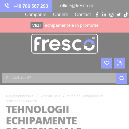
office@fresco.ro
+40 786 567 293
Companie
Cariere
Contact
facebook
linkedin
instagra
twitte
ti
VEZI
echipamentele in promotie!
WISHLIST
CER
Ce
cauti
astazi?
Pagina principala
Articole utile
tehnologii echipamente
profesionale horeca
TEHNOLOGII
ECHIPAMENTE