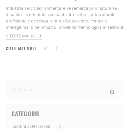
Industria serviciilor alimentare se remarca prin natura sa
dinamica si orientata constant catre viitor, iar bucatariile
profesionale de restaurant nu fac exceptie. Pentru a
intelege mai bine impactul inovatiilor tehnologice in sectorul
restaurantelor si viitorul bucatariilor profesionale, va
CITESTE MAI MULT
propunem in continuare cateva perspective....
CITITI MAI MULT
Ce
cauti
astazi?
CATEGORII
Continut Descarcabil
(0)