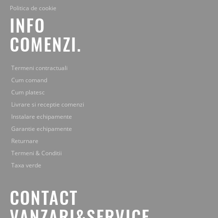
Politica de cookie
INFO
COMENZI.
Termeni contractuali
Cum comand
Cum platesc
Livrare si receptie comenzi
Instalare echipamente
Garantie echipamente
Returnare
Termeni & Conditii
Taxa verde
CONTACT
VANZARI&SERVICE.