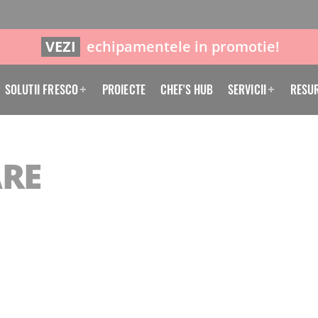
VEZI
echipamentele in promotie!
SOLUTII FRESCO
PROIECTE
CHEF'S HUB
SERVICII
RESU
RE