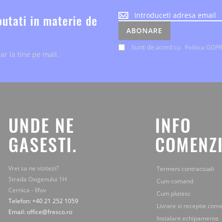
Noutatile
outati in materie de
despre
ABONARE
evenimente
si
Sunt de acord cu
Politica GDPR
ar la tine pe mail.
ofertele
speciale,
le
primesti
chiar
la
tine
UNDE NE
INFO
pe
mail.
GASESTI.
COMENZI
Vrei sa ne vizitezi?
Termeni contractuali
Strada Oxigenului 1H
Cum comand
Cernica - Ilfov
Cum platesc
Telefon: +40 21 252 1059
Livrare si receptie com
Email: office@fresco.ro
Instalare echipamente