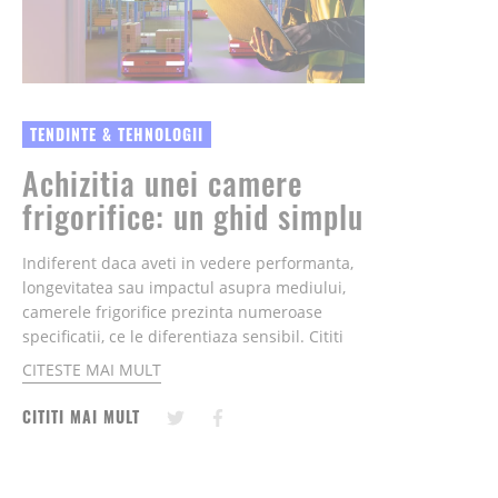
TENDINTE & TEHNOLOGII
Achizitia unei camere
frigorifice: un ghid simplu
Indiferent daca aveti in vedere performanta,
longevitatea sau impactul asupra mediului,
camerele frigorifice prezinta numeroase
specificatii, ce le diferentiaza sensibil. Cititi
mai departe pentru a afla mai multe detalii
CITESTE MAI MULT
despre cel mai potrivit model de camera
frigorifica pentru nevoile dvs.......
CITITI MAI MULT