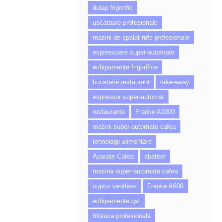
dulap frigorific
uscatoare profesionale
masini de spalat rufe profesionale
espressoare super-automate
echipamente frigorifice
bucatarie restaurant
take-away
espressor super-automat
restaurante
Franke A1000
masini super-automate cafea
tehnologii alimentare
Aparate Cafea
abatitor
masina super-automata cafea
cuptor ventless
Franke A600
echipamente qsr
friteuza profesionala