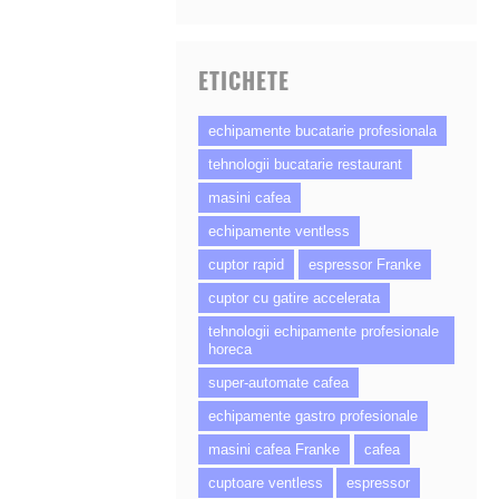
ETICHETE
echipamente bucatarie profesionala
tehnologii bucatarie restaurant
masini cafea
echipamente ventless
cuptor rapid
espressor Franke
cuptor cu gatire accelerata
tehnologii echipamente profesionale
horeca
super-automate cafea
echipamente gastro profesionale
masini cafea Franke
cafea
cuptoare ventless
espressor