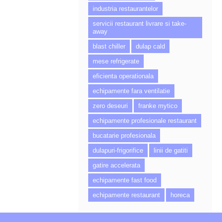
industria restaurantelor
servicii restaurant livrare si take-
away
blast chiller
dulap cald
mese refrigerate
eficienta operationala
echipamente fara ventilatie
zero deseuri
franke mytico
echipamente profesionale restaurant
bucatarie profesionala
dulapuri-frigorifice
linii de gatiti
gatire accelerata
echipamente fast food
echipamente restaurant
horeca