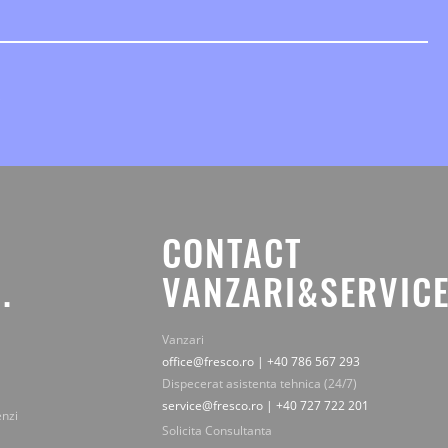
CONTACT
.
VANZARI&SERVICE
Vanzari
office@fresco.ro | +40 786 567 293
Dispecerat asistenta tehnica (24/7)
service@fresco.ro | +40 727 722 201
enzi
Solicita Consultanta