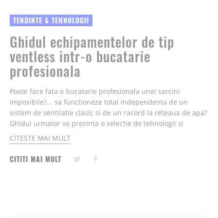
TENDINTE & TEHNOLOGII
Ghidul echipamentelor de tip
ventless intr-o bucatarie
profesionala
Poate face fata o bucatarie profesionala unei sarcini
imposibile?... sa functioneze total independenta de un
sistem de ventilatie clasic si de un racord la reteaua de apa?
Ghidul urmator va prezinta o selectie de tehnologii si
echipamente profesionale, ingenioase si inovative, cu care
CITESTE MAI MULT
puteti spori profiturile si fideliza proprii clienti
CITITI MAI MULT