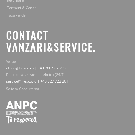
Returnare
Termeni & Conditii
Taxa verde
CONTACT
VANZARI&SERVICE.
Vanzari
office@fresco.ro | +40 786 567 293
Dispecerat asistenta tehnica (24/7)
service@fresco.ro | +40 727 722 201
Solicita Consultanta