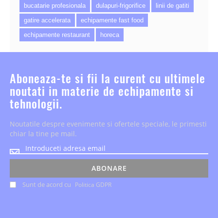
bucatarie profesionala
dulapuri-frigorifice
linii de gatiti
gatire accelerata
echipamente fast food
echipamente restaurant
horeca
Aboneaza-te si fii la curent cu ultimele
noutati in materie de echipamente si
tehnologii.
Noutatile despre evenimente si ofertele speciale, le primesti
chiar la tine pe mail.
Noutatile
despre
evenimente
ABONARE
si
Sunt de acord cu
Politica GDPR
ofertele
speciale,
le
primesti