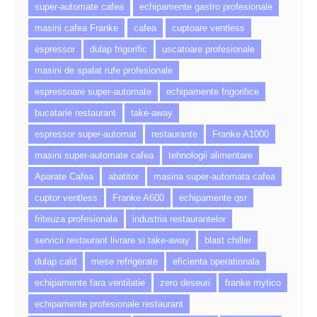
super-automate cafea
echipamente gastro profesionale
masini cafea Franke
cafea
cuptoare ventless
espressor
dulap frigorific
uscatoare profesionale
masini de spalat rufe profesionale
espressoare super-automate
echipamente frigorifice
bucatarie restaurant
take-away
espressor super-automat
restaurante
Franke A1000
masini super-automate cafea
tehnologii alimentare
Aparate Cafea
abatitor
masina super-automata cafea
cuptor ventless
Franke A600
echipamente qsr
friteuza profesionala
industria restaurantelor
servicii restaurant livrare si take-away
blast chiller
dulap cald
mese refrigerate
eficienta operationala
echipamente fara ventilatie
zero deseuri
franke mytico
echipamente profesionale restaurant