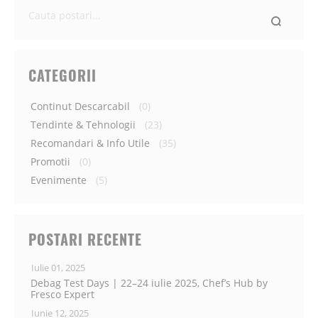
Ce
cauti
astazi?
CATEGORII
Continut Descarcabil
(0)
Tendinte & Tehnologii
(23)
Recomandari & Info Utile
(35)
Promotii
(0)
Evenimente
(5)
POSTARI RECENTE
Iulie 01, 2025
Debag Test Days | 22–24 iulie 2025, Chef’s Hub by
Fresco Expert
Iunie 12, 2025