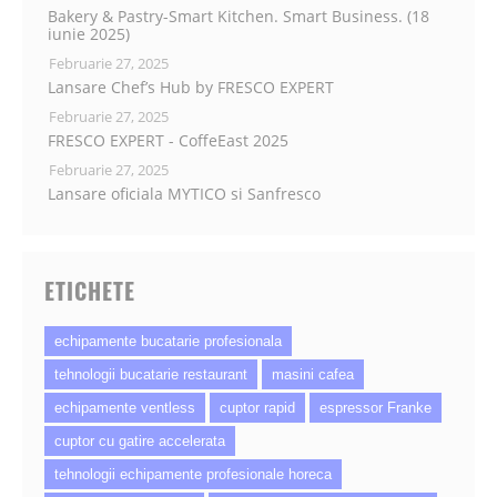
Bakery & Pastry-Smart Kitchen. Smart Business. (18
iunie 2025)
Februarie 27, 2025
Lansare Chef’s Hub by FRESCO EXPERT
Februarie 27, 2025
FRESCO EXPERT - CoffeEast 2025
Februarie 27, 2025
Lansare oficiala MYTICO si Sanfresco
ETICHETE
echipamente bucatarie profesionala
tehnologii bucatarie restaurant
masini cafea
echipamente ventless
cuptor rapid
espressor Franke
cuptor cu gatire accelerata
tehnologii echipamente profesionale horeca