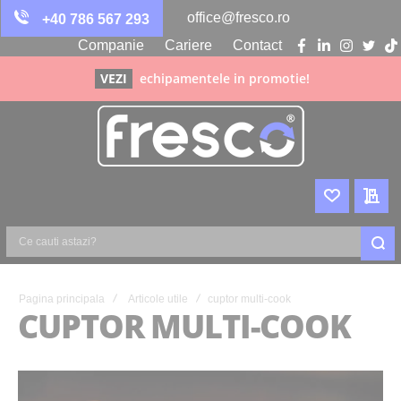
office@fresco.ro
+40 786 567 293
Companie
Cariere
Contact
facebook
linkedin
instagra
twitte
ti
VEZI
echipamentele in promotie!
WISHLIST
CER
Ce
cauti
astazi?
Pagina principala
Articole utile
cuptor multi-cook
CUPTOR MULTI-COOK