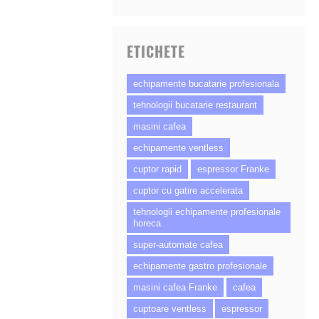
ETICHETE
echipamente bucatarie profesionala
tehnologii bucatarie restaurant
masini cafea
echipamente ventless
cuptor rapid
espressor Franke
cuptor cu gatire accelerata
tehnologii echipamente profesionale
horeca
super-automate cafea
echipamente gastro profesionale
masini cafea Franke
cafea
cuptoare ventless
espressor