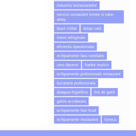
industria restaurantelor
servicii restaurant livrare si take-
away
blast chiller
dulap cald
mese refrigerate
eficienta operationala
echipamente fara ventilatie
zero deseuri
franke mytico
echipamente profesionale restaurant
bucatarie profesionala
dulapuri-frigorifice
linii de gatiti
gatire accelerata
echipamente fast food
echipamente restaurant
horeca