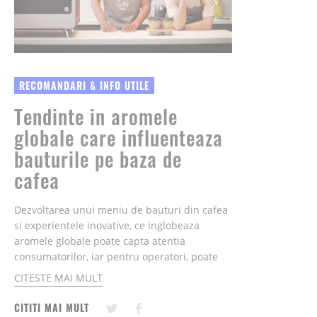
RECOMANDARI & INFO UTILE
Tendinte in aromele
globale care influenteaza
bauturile pe baza de
cafea
Dezvoltarea unui meniu de bauturi din cafea
si experientele inovative, ce inglobeaza
aromele globale poate capta atentia
consumatorilor, iar pentru operatori, poate
reprezenta o capacitate mai mare de a-i
CITESTE MAI MULT
transforma in clienti fideli...
CITITI MAI MULT