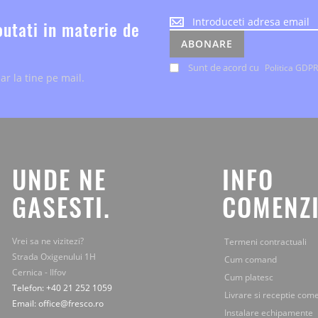
Noutatile
outati in materie de
despre
ABONARE
evenimente
si
Sunt de acord cu
Politica GDPR
ar la tine pe mail.
ofertele
speciale,
le
primesti
chiar
la
tine
UNDE NE
INFO
pe
mail.
GASESTI.
COMENZI
Vrei sa ne vizitezi?
Termeni contractuali
Strada Oxigenului 1H
Cum comand
Cernica - Ilfov
Cum platesc
Telefon: +40 21 252 1059
Livrare si receptie com
Email: office@fresco.ro
Instalare echipamente