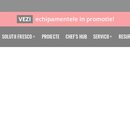
VEZI
echipamentele in promotie!
SOLUTII FRESCO
PROIECTE
CHEF'S HUB
SERVICII
RESU