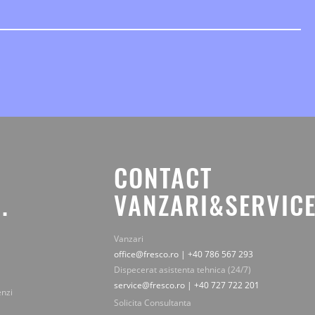
CONTACT
.
VANZARI&SERVICE
Vanzari
office@fresco.ro | +40 786 567 293
Dispecerat asistenta tehnica (24/7)
service@fresco.ro | +40 727 722 201
enzi
Solicita Consultanta