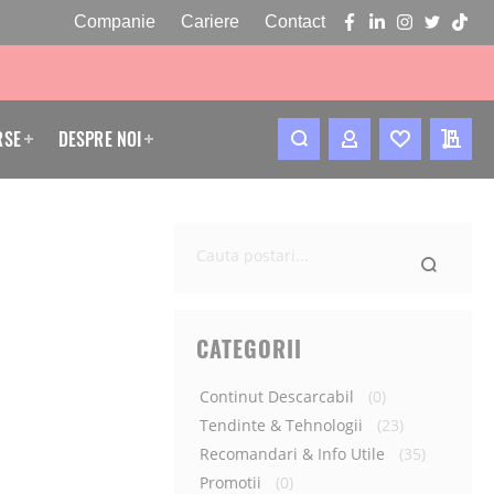
Companie
Cariere
Contact
facebook
linkedin
instagram
twitter
tikto
RSE
DESPRE NOI
CONTUL MEU
WISHLIST
CERE
Ce
cauti
astazi?
CATEGORII
Continut Descarcabil
(0)
Tendinte & Tehnologii
(23)
Recomandari & Info Utile
(35)
Promotii
(0)