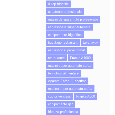
dulap frigorific
uscatoare profesionale
masini de spalat rufe profesionale
espressoare super-automate
echipamente frigorifice
bucatarie restaurant
take-away
espressor super-automat
restaurante
Franke A1000
masini super-automate cafea
tehnologii alimentare
Aparate Cafea
abatitor
masina super-automata cafea
cuptor ventless
Franke A600
echipamente qsr
friteuza profesionala