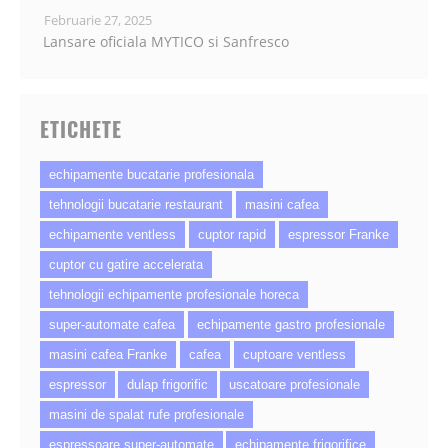
Februarie 27, 2025
Lansare oficiala MYTICO si Sanfresco
ETICHETE
echipamente bucatarie profesionala
tehnologii bucatarie restaurant
masini cafea
echipamente ventless
cuptor rapid
espressor Franke
cuptor cu gatire accelerata
tehnologii echipamente profesionale horeca
super-automate cafea
echipamente gastro profesionale
masini cafea Franke
cafea
cuptoare ventless
espressor
dulap frigorific
uscatoare profesionale
masini de spalat rufe profesionale
espressoare super-automate
echipamente frigorifice