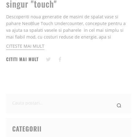
singur "touch"
Descoperiti noua generatie de masini de spalat vase si
pahare NeoBlue Touch Undercounter, concepute pentru a
va ajuta sa spalati vasele si paharele in cel mai simplu si
mai fiabil mod, cu costuri reduse de energie, apa si
detergenti. ...
CITESTE MAI MULT
CITITI MAI MULT
Ce
cauti
astazi?
CATEGORII