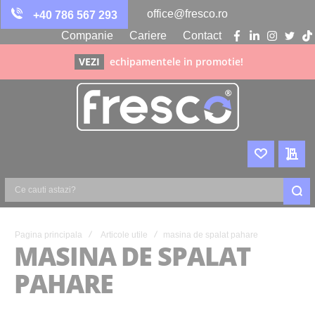
office@fresco.ro
+40 786 567 293
Companie
Cariere
Contact
facebook
linkedin
instagra
twitte
ti
VEZI
echipamentele in promotie!
WISHLIST
CER
Ce
cauti
astazi?
Pagina principala
Articole utile
masina de spalat pahare
MASINA DE SPALAT
PAHARE