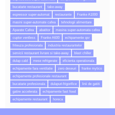
bucatarie restaurant
take-away
espressor super-automat
restaurante
Franke A1000
masini super-automate cafea
tehnologii alimentare
Aparate Cafea
abatitor
masina super-automata cafea
cuptor ventless
Franke A600
echipamente qsr
friteuza profesionala
industria restaurantelor
servicii restaurant livrare si take-away
blast chiller
dulap cald
mese refrigerate
eficienta operationala
echipamente fara ventilatie
zero deseuri
franke mytico
echipamente profesionale restaurant
bucatarie profesionala
dulapuri-frigorifice
linii de gatiti
gatire accelerata
echipamente fast food
echipamente restaurant
horeca