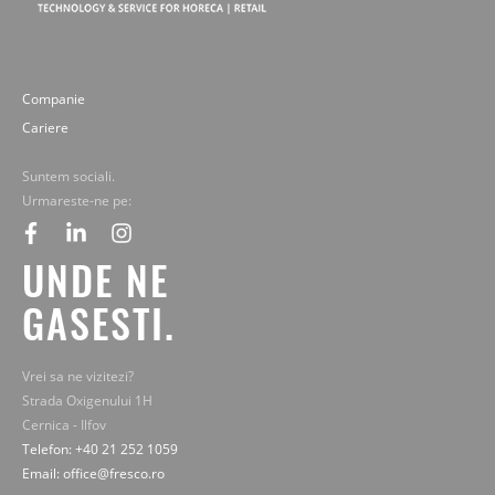
Companie
Cariere
Suntem sociali.
Urmareste-ne pe:
facebook
linkedin
instagram
UNDE NE
GASESTI.
Vrei sa ne vizitezi?
Strada Oxigenului 1H
Cernica - Ilfov
Telefon: +40 21 252 1059
Email: office@fresco.ro