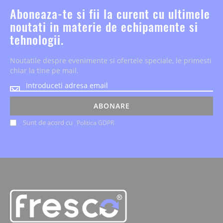
Aboneaza-te si fii la curent cu ultimele
noutati in materie de echipamente si
tehnologii.
Noutatile despre evenimente si ofertele speciale, le primesti
chiar la tine pe mail.
Noutatile
despre
evenimente
ABONARE
si
Sunt de acord cu
Politica GDPR
ofertele
speciale,
le
primesti
chiar
la
tine
pe
mail.