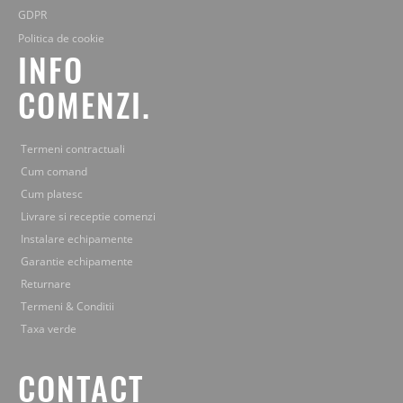
GDPR
Politica de cookie
INFO
COMENZI.
Termeni contractuali
Cum comand
Cum platesc
Livrare si receptie comenzi
Instalare echipamente
Garantie echipamente
Returnare
Termeni & Conditii
Taxa verde
CONTACT