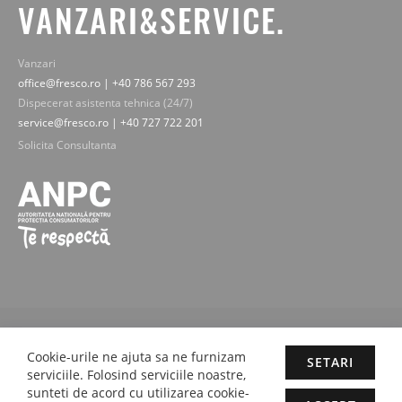
VANZARI&SERVICE.
Vanzari
office@fresco.ro | +40 786 567 293
Dispecerat asistenta tehnica (24/7)
service@fresco.ro | +40 727 722 201
Solicita Consultanta
© 2019-2025 Fresco Expert srl. Toate drepturile rezervate - imaginile,
Cookie-urile ne ajuta sa ne furnizam
textele si continutul sunt proprietatea legala Fresco Expert srl.
SETARI
Concept by M-Plays-2 |
Site web dezvoltate cu pasiune de
proactivit.ro
serviciile. Folosind serviciile noastre,
sunteti de acord cu utilizarea cookie-