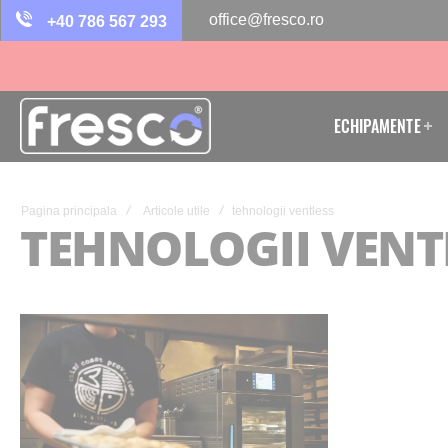
office@fresco.ro
+40 786 567 293
ECHIPAMENTE
Pagina principala
Articole utile
tehnologii ventless
TEHNOLOGII VENT