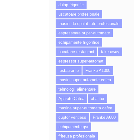
dulap frigorific
uscatoare profesionale
masini de spalat rufe profesionale
espressoare super-automate
echipamente frigorifice
bucatarie restaurant
take-away
espressor super-automat
restaurante
Franke A1000
masini super-automate cafea
tehnologii alimentare
Aparate Cafea
abatitor
masina super-automata cafea
cuptor ventless
Franke A600
echipamente qsr
friteuza profesionala