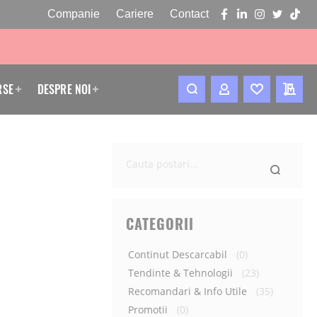
Companie
Cariere
Contact
facebook
linkedin
instagram
twitter
tikto
RSE
DESPRE NOI
CONTUL MEU
WISHLIST
CERE
Ce
cauti
astazi?
CATEGORII
Continut Descarcabil
(0)
Tendinte & Tehnologii
(23)
Recomandari & Info Utile
(35)
Promotii
(0)