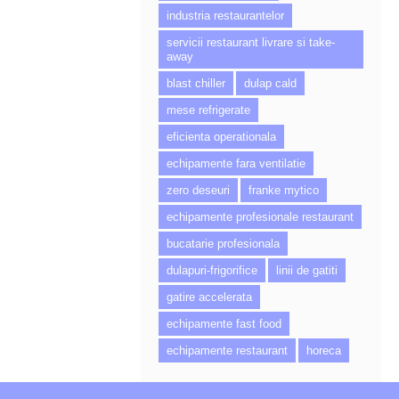
industria restaurantelor
servicii restaurant livrare si take-
away
blast chiller
dulap cald
mese refrigerate
eficienta operationala
echipamente fara ventilatie
zero deseuri
franke mytico
echipamente profesionale restaurant
bucatarie profesionala
dulapuri-frigorifice
linii de gatiti
gatire accelerata
echipamente fast food
echipamente restaurant
horeca