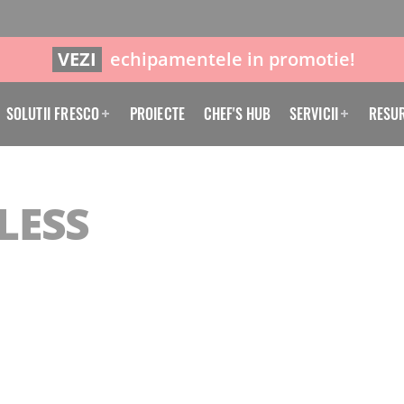
VEZI
echipamentele in promotie!
SOLUTII FRESCO
PROIECTE
CHEF'S HUB
SERVICII
RESU
LESS