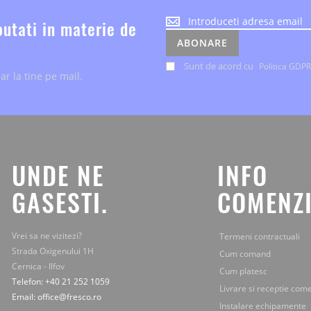
Noutatile
outati in materie de
despre
ABONARE
evenimente
si
Sunt de acord cu
Politica GDPR
ar la tine pe mail.
ofertele
speciale,
le
primesti
chiar
la
tine
UNDE NE
INFO
pe
mail.
GASESTI.
COMENZI
Vrei sa ne vizitezi?
Termeni contractuali
Strada Oxigenului 1H
Cum comand
Cernica - Ilfov
Cum platesc
Telefon: +40 21 252 1059
Livrare si receptie com
Email: office@fresco.ro
Instalare echipamente