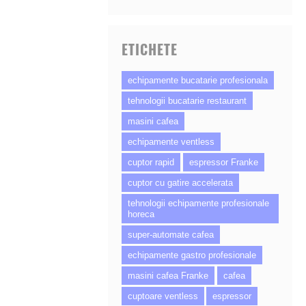
ETICHETE
echipamente bucatarie profesionala
tehnologii bucatarie restaurant
masini cafea
echipamente ventless
cuptor rapid
espressor Franke
cuptor cu gatire accelerata
tehnologii echipamente profesionale
horeca
super-automate cafea
echipamente gastro profesionale
masini cafea Franke
cafea
cuptoare ventless
espressor