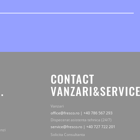
CONTACT
.
VANZARI&SERVICE
Vanzari
office@fresco.ro | +40 786 567 293
Dispecerat asistenta tehnica (24/7)
service@fresco.ro | +40 727 722 201
enzi
Solicita Consultanta