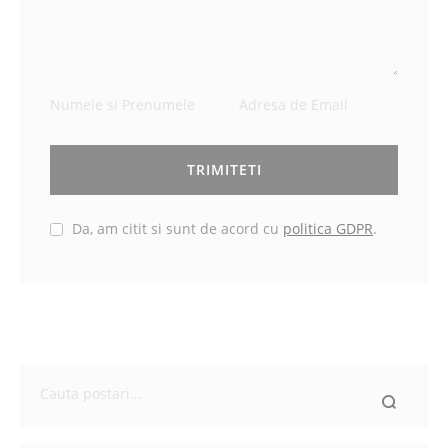
TRIMITETI
Da, am citit si sunt de acord cu
politica GDPR
.
Ce
cauti
astazi?