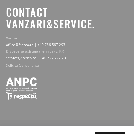
CONTACT
VANZARI&SERVICE.
Vanzari
office@fresco.ro | +40 786 567 293
Dispecerat asistenta tehnica (24/7)
service@fresco.ro | +40 727 722 201
Solicita Consultanta
© 2019-2025 Fresco Expert srl. Toate drepturile rezervate - imaginile,