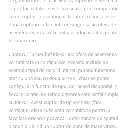
de gatit in interiorul aceleiasi amprente determina
o productivitate sensibil crescuta, prin comparatie
cu un cuptor conventional. Iar atunci cand aceste
doua cuptoare aflate intr-un singur sasiu ofera de
asemenea viteza si eficienta, productivitatea poate
fi si mai mare.
Cuptorul TurboChef Plexor M2 ofera de asemenea
versatilitate in configurare. Aceasta include de
exemplu tipul de racord utilizat, putand functiona
atat cu una sau cu doua prize si, chiar se poate
configura in functie de tipul de racord disponibil in
fiecare locatie. Re-tehnologizarea este astfel simpla
cu Plexor. Acest cuptor de tip ventless (fara
ventilatie) ofera suficienta versatilitate pentru a
face fata oricaror provocari determinate de spatiul
disponibil. Fiind un cuptor de banc de mare viteza,