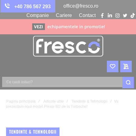
office@fresco.ro
+40 786 567 293
Companie
Cariere
Contact
facebook
linkedin
instagra
twitte
ti
VEZI
echipamentele in promotie!
WISHLIST
CER
Ce
cauti
astazi?
Pagina principala
Articole utile
Tendinte & Tehnologii
Va
prezentam noul model Plexor M2 de la Turbochef
TENDINTE & TEHNOLOGII