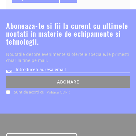
Aboneaza-te si fii la curent cu ultimele
noutati in materie de echipamente si
tehnologii.
Noutatile despre evenimente si ofertele speciale, le primesti
chiar la tine pe mail.
Noutatile
despre
evenimente
ABONARE
si
Sunt de acord cu
Politica GDPR
ofertele
speciale,
le
primesti
chiar
la
tine
pe