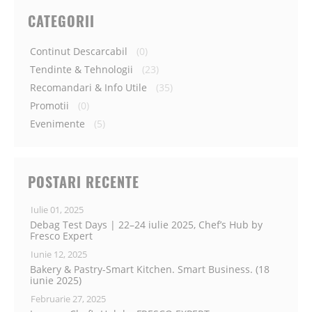
CATEGORII
Continut Descarcabil
(0)
Tendinte & Tehnologii
(23)
Recomandari & Info Utile
(35)
Promotii
(0)
Evenimente
(5)
POSTARI RECENTE
Iulie 01, 2025
Debag Test Days | 22–24 iulie 2025, Chef’s Hub by
Fresco Expert
Iunie 12, 2025
Bakery & Pastry-Smart Kitchen. Smart Business. (18
iunie 2025)
Februarie 27, 2025