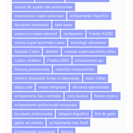
masini de spalat rufe profesionale
espressoare super-automate
echipamente frigorifice
bucatarie restaurant
take-away
espressor super-automat
restaurante
Franke A1000
masini super-automate cafea
tehnologii alimentare
Aparate Cafea
abatitor
masina super-automata cafea
cuptor ventless
Franke A600
echipamente qsr
friteuza profesionala
industria restaurantelor
servicii restaurant livrare si take-away
blast chiller
dulap cald
mese refrigerate
eficienta operationala
echipamente fara ventilatie
zero deseuri
franke mytico
echipamente profesionale restaurant
bucatarie profesionala
dulapuri-frigorifice
linii de gatiti
gatire accelerata
echipamente fast food
echipamente restaurant
horeca