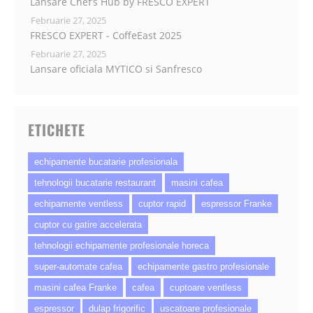
Lansare Chef’s Hub by FRESCO EXPERT
Februarie 27, 2025
FRESCO EXPERT - CoffeEast 2025
Februarie 27, 2025
Lansare oficiala MYTICO si Sanfresco
ETICHETE
echipamente bucatarie profesionala
tehnologii bucatarie restaurant
masini cafea
echipamente ventless
cuptor rapid
espressor Franke
cuptor cu gatire accelerata
tehnologii echipamente profesionale horeca
super-automate cafea
echipamente gastro profesionale
masini cafea Franke
cafea
cuptoare ventless
espressor
dulap frigorific
uscatoare profesionale